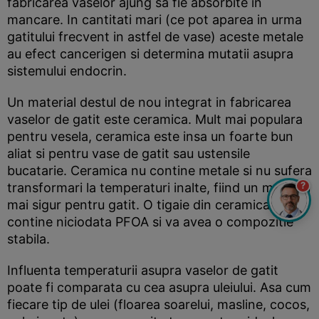
fabricarea vaselor ajung sa fie absorbite in
mancare. In cantitati mari (ce pot aparea in urma
gatitului frecvent in astfel de vase) aceste metale
au efect cancerigen si determina mutatii asupra
sistemului endocrin.
Un material destul de nou integrat in fabricarea
vaselor de gatit este ceramica. Mult mai populara
pentru vesela, ceramica este insa un foarte bun
aliat si pentru vase de gatit sau ustensile
bucatarie. Ceramica nu contine metale si nu sufera
?
transformari la temperaturi inalte, fiind un material
mai sigur pentru gatit. O tigaie din ceramica nu va
contine niciodata PFOA si va avea o compozitie
stabila.
Influenta temperaturii asupra vaselor de gatit
poate fi comparata cu cea asupra uleiului. Asa cum
fiecare tip de ulei (floarea soarelui, masline, cocos,