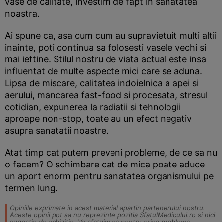
vase de calitate, investim de fapt in sanatatea
noastra.
Ai spune ca, asa cum cum au supravietuit multi altii
inainte, poti continua sa folosesti vasele vechi si
mai ieftine. Stilul nostru de viata actual este insa
influentat de multe aspecte mici care se aduna.
Lipsa de miscare, calitatea indoielnica a apei si
aerului, mancarea fast-food si procesata, stresul
cotidian, expunerea la radiatii si tehnologii
aproape non-stop, toate au un efect negativ
asupra sanatatii noastre.
Atat timp cat putem preveni probleme, de ce sa nu
o facem? O schimbare cat de mica poate aduce
un aport enorm pentru sanatatea organismului pe
termen lung.
Opiniile exprimate in acest material apartin partenerului nostru.
Aceste opinii pot sa nu reprezinte pozitia SfatulMedicului.ro si nici
sugestie de achizitie. Va sfatuim ca pentru orice problema