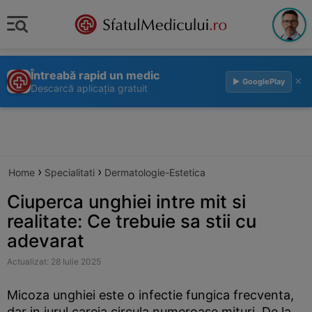
Întreabă rapid un medic
×
▶ GooglePlay
Descarcă aplicația gratuit
›
›
Home
Specialitati
Dermatologie-Estetica
Ciuperca unghiei intre mit si
realitate: Ce trebuie sa stii cu
adevarat
Actualizat: 28 Iulie 2025
Micoza unghiei este o infectie fungica frecventa,
dar in jurul careia circula numeroase mituri. De la