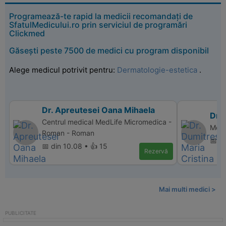
Programează-te rapid la medicii recomandați de
SfatulMedicului.ro prin serviciul de programări
Clickmed
Găsești peste 7500 de medici cu program disponibil
Alege medicul potrivit pentru:
Dermatologie-estetica
.
Dr. Apreutesei Oana Mihaela
Dr.
Centrul medical MedLife Micromedica -
Memo
Roman - Roman
📅 d
📅 din 10.08 • 👍 15
Rezervă
Mai multi medici >