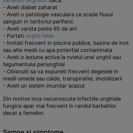
sanatatii unghiilor
daca:
- Aveti diabet zaharat
- Aveti o patologie vasculara ce scade fluxul
sanguin in teritoriul periferic
- Aveti varsta peste 65 de ani
- Purtati
unghii false
- Inotati frecvent in piscine publice, bazine de inot
sau alte medii cu apa potential contaminata
- Aveti o leziune activa la nvielul unei unghii sau
tegumentului periunghial
- Obisnuiti sa va expuneti frecvent degetele in
medii umede sau calde, transpiratiei, imobilizarii
- Aveti un sistem imunitar scazut
Din motive inca necunoscute infectiile unghiale
fungice apar mai frecvent in randul barbatilor
decat a femeilor.
Semne si simptome