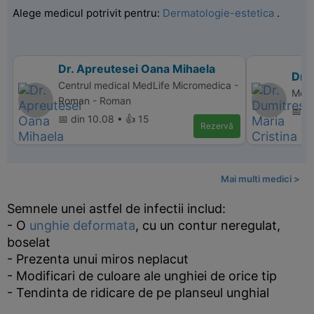
Alege medicul potrivit pentru:
Dermatologie-estetica
.
Dr. Apreutesei Oana Mihaela
Dr.
Centrul medical MedLife Micromedica -
Memo
Roman - Roman
📅 d
📅 din 10.08 • 👍 15
Rezervă
Mai multi medici >
Semnele unei astfel de infectii includ:
- O
unghie deformata
, cu un contur neregulat,
boselat
- Prezenta unui miros neplacut
- Modificari de culoare ale unghiei de orice tip
- Tendinta de ridicare de pe planseul unghial