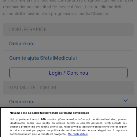
si informare si nu inlocuiesc consultul sau diagnosticul medical. Este
recomandat sa consultati fie medicul Dvs., fie unul din medicii
disponibili in sistemul de programare la medic Clickmed.
LINKURI RAPIDE
Despre noi
Cum te ajuta SfatulMedicului
Login / Cont nou
MAI MULTE LINKURI
Despre noi
Nouă ne pasă ca datele tale personale să rămână confidențiale
Legal
Noi și partenerii noștri
959
stocăm și/sau accesăm informații pe dispozitivul dvs., precum
identificatorii cookie unici pentru prelucrarea datelor cu caracter personal. Puteți accepta sau
gestiona preferințele dvs. făcând clic mai jos, respectiv vă puteți opune utilizării unui interes legitim
Drepturile consumatorului
în orice moment pe pagina cu politica de confidențialitate. Aceste alegeri vor fi raportate
partenerilor noștri și nu vă vor afecta navigarea.
Mai multe detalii