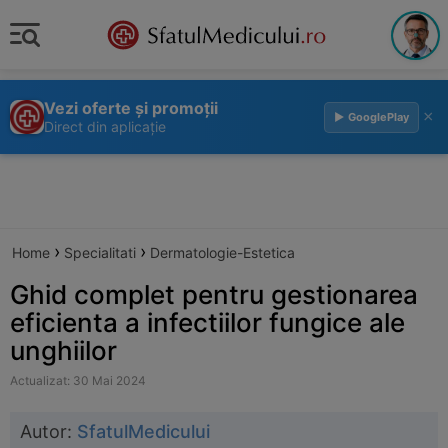
Vezi oferte și promoții
×
▶ GooglePlay
Direct din aplicație
›
›
Home
Specialitati
Dermatologie-Estetica
Ghid complet pentru gestionarea
eficienta a infectiilor fungice ale
unghiilor
Actualizat: 30 Mai 2024
Autor:
SfatulMedicului