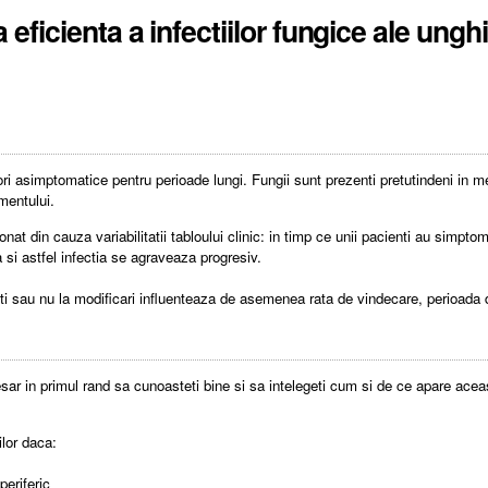
ficienta a infectiilor fungice ale unghi
ori asimptomatice pentru perioade lungi. Fungii sunt prezenti pretutindeni in me
mentului.
ionat din cauza variabilitatii tabloului clinic: in timp ce unii pacienti au simpt
si astfel infectia se agraveaza progresiv.
nti sau nu la modificari influenteaza de asemenea rata de vindecare, perioada de
esar in primul rand sa cunoasteti bine si sa intelegeti cum si de ce apare acea
ilor daca:
periferic