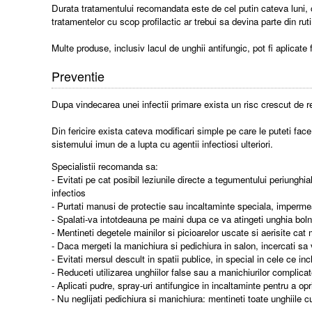
Durata tratamentului recomandata este de cel putin cateva luni, 
tratamentelor cu scop profilactic ar trebui sa devina parte din rutin
Multe produse, inclusiv lacul de unghii antifungic, pot fi aplicate
Preventie
Dupa vindecarea unei infectii primare exista un risc crescut de rec
Din fericire exista cateva modificari simple pe care le puteti face
sistemului imun de a lupta cu agentii infectiosi ulteriori.
Specialistii recomanda sa:
- Evitati pe cat posibil leziunile directe a tegumentului periunghi
infectios
- Purtati manusi de protectie sau incaltaminte speciala, impermea
- Spalati-va intotdeauna pe maini dupa ce va atingeti unghia bol
- Mentineti degetele mainilor si picioarelor uscate si aerisite cat
- Daca mergeti la manichiura si pedichiura in salon, incercati sa 
- Evitati mersul descult in spatii publice, in special in cele ce i
- Reduceti utilizarea unghiilor false sau a manichiurilor complica
- Aplicati pudre, spray-uri antifungice in incaltaminte pentru a opr
- Nu neglijati pedichiura si manichiura: mentineti toate unghiile cu