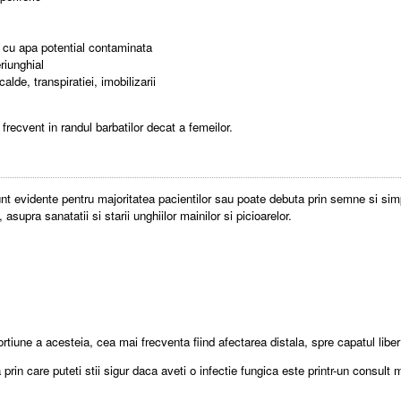
ii cu apa potential contaminata
riunghial
lde, transpiratiei, imobilizarii
recvent in randul barbatilor decat a femeilor.
unt evidente pentru majoritatea pacientilor sau poate debuta prin semne si si
asupra sanatatii si starii unghiilor mainilor si picioarelor.
iune a acesteia, cea mai frecventa fiind afectarea distala, spre capatul liber 
 prin care puteti stii sigur daca aveti o infectie fungica este printr-un consult