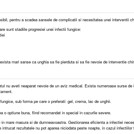
osibil, pentru a scadea sansele de complicatii si necesitatea unei interventii ch
re sunt stadiile progresiei unei infectii fungice:
iei
exista mari sanse ca unghia sa fie pierduta si sa fie nevoie de interventie chi
ntul nu aveti neaparat nevoie de un aviz medical. Exista numeroase surse de 
atament.
ungice, sub forma pe care o preferati: gel, crema, lac de unghii.
o optiune buna, fiind recomandat in special in cazurile severe.
 in mare masura si de dumneavoastra. Gestionarea eficienta a infectiei neces
te intrucat rezultatele nu pot aparea niciodata peste noapte, in cazul infectiilor