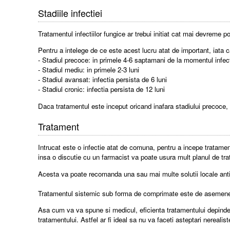
Stadiile infectiei
Tratamentul infectiilor fungice ar trebui initiat cat mai devreme p
Pentru a intelege de ce este acest lucru atat de important, iata ca
- Stadiul precoce: in primele 4-6 saptamani de la momentul infect
- Stadiul mediu: in primele 2-3 luni
- Stadiul avansat: infectia persista de 6 luni
- Stadiul cronic: infectia persista de 12 luni
Daca tratamentul este inceput oricand inafara stadiului precoce, 
Tratament
Intrucat este o infectie atat de comuna, pentru a incepe tratame
insa o discutie cu un farmacist va poate usura mult planul de tr
Acesta va poate recomanda una sau mai multe solutii locale antif
Tratamentul sistemic sub forma de comprimate este de asemenea 
Asa cum va va spune si medicul, eficienta tratamentului depinde
tratamentului. Astfel ar fi ideal sa nu va faceti asteptari nerealis