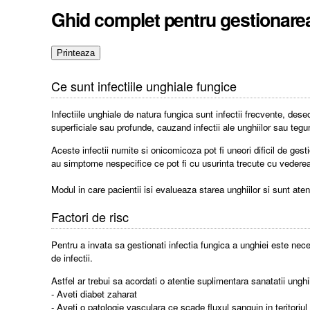
Ghid complet pentru gestionarea e
Ce sunt infectiile unghiale fungice
Infectiile unghiale de natura fungica sunt infectii frecvente, dese
superficiale sau profunde, cauzand infectii ale unghiilor sau tegu
Aceste infectii numite si onicomicoza pot fi uneori dificil de gest
au simptome nespecifice ce pot fi cu usurinta trecute cu vederea 
Modul in care pacientii isi evalueaza starea unghiilor si sunt ate
Factori de risc
Pentru a invata sa gestionati infectia fungica a unghiei este nec
de infectii.
Astfel ar trebui sa acordati o atentie suplimentara sanatatii unghi
- Aveti diabet zaharat
- Aveti o patologie vasculara ce scade fluxul sanguin in teritoriul 