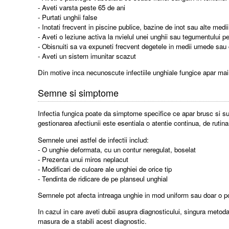
- Aveti varsta peste 65 de ani
- Purtati unghii false
- Inotati frecvent in piscine publice, bazine de inot sau alte med
- Aveti o leziune activa la nvielul unei unghii sau tegumentului pe
- Obisnuiti sa va expuneti frecvent degetele in medii umede sau ca
- Aveti un sistem imunitar scazut
Din motive inca necunoscute infectiile unghiale fungice apar mai f
Semne si simptome
Infectia fungica poate da simptome specifice ce apar brusc si s
gestionarea afectiunii este esentiala o atentie continua, de rutina, 
Semnele unei astfel de infectii includ:
- O unghie deformata, cu un contur neregulat, boselat
- Prezenta unui miros neplacut
- Modificari de culoare ale unghiei de orice tip
- Tendinta de ridicare de pe planseul unghial
Semnele pot afecta intreaga unghie in mod uniform sau doar o port
In cazul in care aveti dubii asupra diagnosticului, singura metoda
masura de a stabili acest diagnostic.