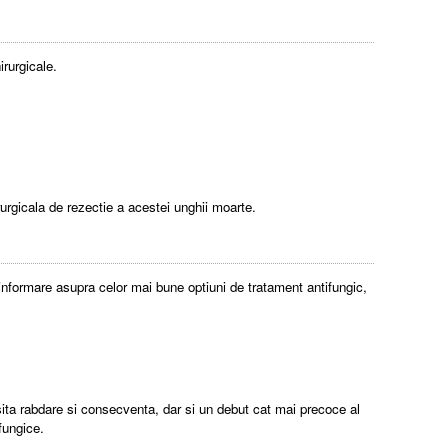
irurgicale.
rurgicala de rezectie a acestei unghii moarte.
informare asupra celor mai bune optiuni de tratament antifungic,
ita rabdare si consecventa, dar si un debut cat mai precoce al
 fungice.