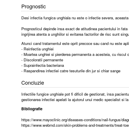
Prognostic
Desi infectia fungica unghiala nu este o infectie severa, aceasta
Prognosticul depinde insa exact de atitudinea pacientului in fat
ingrijirea atenta a unghiilor si evitarea factorilor de risc sunt si
Atunci cand tratamentul este oprit precoce sau cand nu este apli
- Reinfectia unghiei
- Moartea unghiei si pierderea permanenta a acesteia, cu riscul
- Discoloratii permanente
- Suprainfectia bacteriana
- Raspandirea infectiei catre tesuturile din jur si chiar sange
Concluzie
Infectiile fungice unghiale pot fi dificil de gestionat, insa pacie
gestionarea infectiei apelati la ajutorul unui medic specialist si l
Bibliografie
https://www.mayoclinic.org/diseases-conditions/nail-fungus/dia
https://www.webmd.com/skin-problems-and-treatments/treat-toe