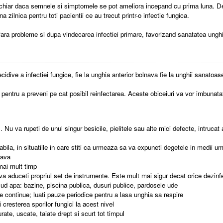
chiar daca semnele si simptomele se pot ameliora incepand cu prima luna. De 
a zilnica pentru toti pacientii ce au trecut printr-o infectie fungica.
 fara probleme si dupa vindecarea infectiei primare, favorizand sanatatea unghiil
idive a infectiei fungice, fie la unghia anterior bolnava fie la unghii sanatoas
 pentru a preveni pe cat posibil reinfectarea. Aceste obiceiuri va vor imbunatati
al. Nu va rupeti de unul singur besicile, pielitele sau alte mici defecte, intruca
bila, in situatiile in care stiti ca urmeaza sa va expuneti degetele in medii 
nava
 mai mult timp
va aduceti propriul set de instrumente. Este mult mai sigur decat orice dezinfec
nclud apa: bazine, piscina publica, dusuri publice, pardosele ude
te continue; luati pauze periodice pentru a lasa unghia sa respire
i cresterea sporilor fungici la acest nivel
rate, uscate, taiate drept si scurt tot timpul