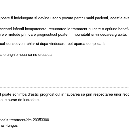
 poate fi indelungata si devine usor o povara pentru multi pacienti, acestia a
a acestei infectii incapatanate: renuntarea la tratament nu este o optiune ben
ngurele metode prin care prognosticul poate fi imbunatatit si vindecarea grabita.
cat consecvent chiar si dupa vindecare, pot aparea complicatii:
 ca o unghie noua sa nu creasca
ntul poate schimba drastic prognosticul in favoarea sa prin respectarea unor recom
a alte surse de incredere.
gnosis-treatment/drc-20353300
nail-fungus