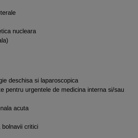
eterale
tica nucleara
ala)
rgie deschisa si laparoscopica
te pentru urgentele de medicina interna si/sau
renala acuta
bolnavii critici