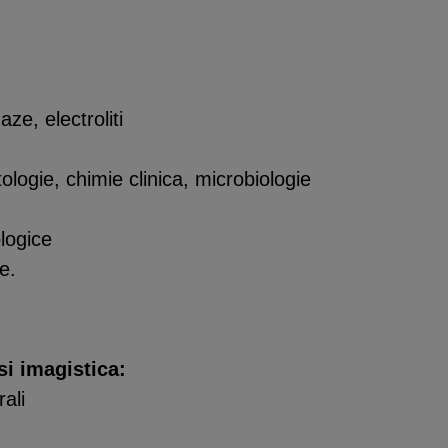
aze, electroliti
logie, chimie clinica, microbiologie
logice
e.
si imagistica:
ali