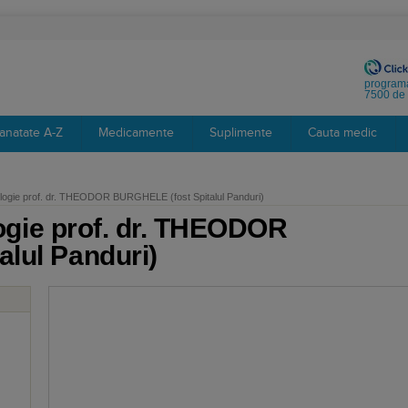
programa
7500 de 
anatate A-Z
Medicamente
Suplimente
Cauta medic
urologie prof. dr. THEODOR BURGHELE (fost Spitalul Panduri)
ologie prof. dr. THEODOR
lul Panduri)