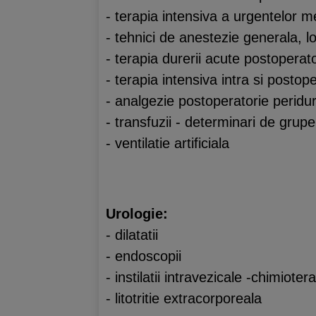
- terapia intensiva a urgentelor me
- tehnici de anestezie generala, l
- terapia durerii acute postoperat
- terapia intensiva intra si postop
- analgezie postoperatorie peridu
- transfuzii - determinari de grup
- ventilatie artificiala
Urologie:
- dilatatii
- endoscopii
- instilatii intravezicale -chimiot
- litotritie extracorporeala