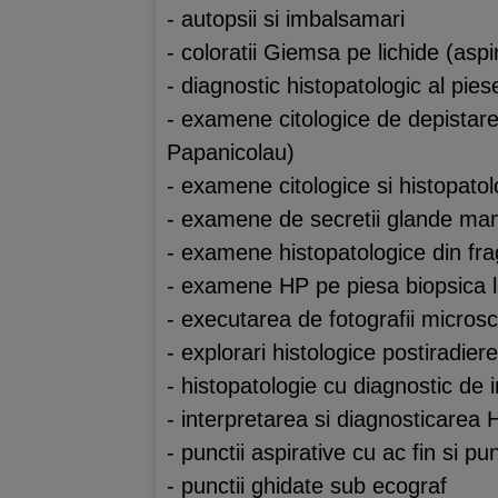
- autopsii si imbalsamari
- coloratii Giemsa pe lichide (aspi
- diagnostic histopatologic al pies
- examene citologice de depistare
Papanicolau)
- examene citologice si histopatolo
- examene de secretii glande m
- examene histopatologice din fr
- examene HP pe piesa biopsica l
- executarea de fotografii microsc
- explorari histologice postiradiere
- histopatologie cu diagnostic de i
- interpretarea si diagnosticarea
- punctii aspirative cu ac fin si pu
- punctii ghidate sub ecograf