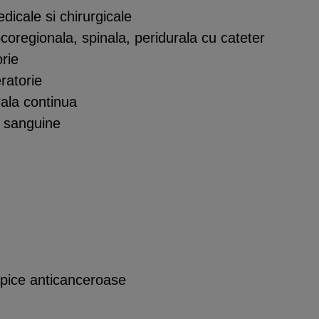
dicale si chirurgicale
ocoregionala, spinala, peridurala cu cateter
orie
eratorie
rala continua
e sanguine
erapice anticanceroase