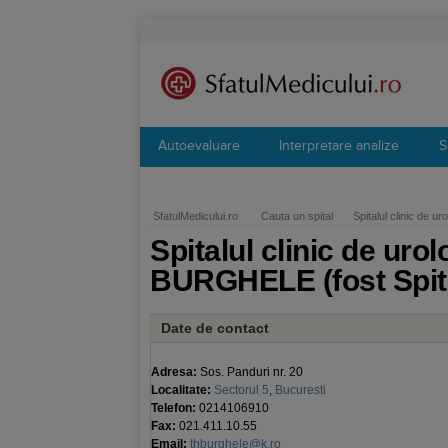
Autoevaluare
Interpretare analize
S
SfatulMedicului.ro
Cauta un spital
Spitalul clinic de 
Spitalul clinic de ur
BURGHELE (fost Spita
Date de contact
Adresa:
Sos. Panduri nr. 20
Localitate:
Sectorul 5
,
Bucuresti
Telefon:
0214106910
Fax:
021.411.10.55
Email:
thburghele@k.ro