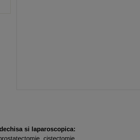
 dechisa si laparoscopica:
 prostatectomie, cistectomie