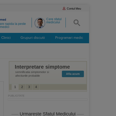
Contul Meu
Cere sfatul
medicului
re rapida la peste
medici
Clinici
Grupuri discutii
Programari medic
Interpretare simptome
semnificatia simptomelor si
Afla acum
afectiunile probabile
1
2
3
4
Urmareste Sfatul Medicului