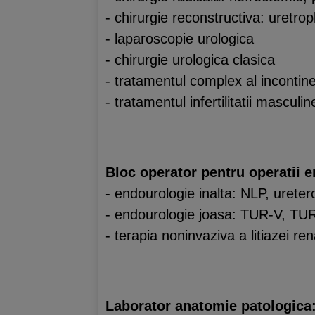
- chirurgie reconstructiva: uretropl
- laparoscopie urologica
- chirurgie urologica clasica
- tratamentul complex al incontin
- tratamentul infertilitatii masculi
Bloc operator pentru operatii 
- endourologie inalta: NLP, urete
- endourologie joasa: TUR-V, TUR-P
- terapia noninvaziva a litiazei ren
Laborator anatomie patologica