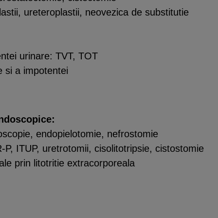
astii, ureteroplastii, neovezica de substitutie
entei urinare: TVT, TOT
ne si a impotentei
endoscopice:
roscopie, endopielotomie, nefrostomie
, ITUP, uretrotomii, cisolitotripsie, cistostomie
ale prin litotritie extracorporeala
: