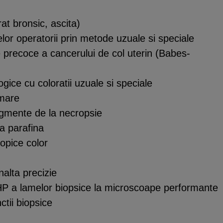
rat bronsic, ascita)
elor operatorii prin metode uzuale si speciale
 precoce a cancerului de col uterin (Babes-
gice cu coloratii uzuale si speciale
amare
agmente de la necropsie
a parafina
opice color
nalta precizie
 HP a lamelor biopsice la microscoape performante
nctii biopsice