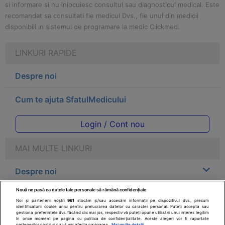
si informare si nu inlocuiesc consultul sau diagnosticul medical. Este
recomandat sa consultati fie medicul Dvs., fie unul din medicii
disponibili in sistemul de programare la medic Clickmed.
LINKURI RAPIDE
Despre noi
Cum te ajuta SfatulMedicului
Login / Cont nou
MAI MULTE LINKURI
Despre noi
Nouă ne pasă ca datele tale personale să rămână confidențiale
Legal
Noi și partenerii noștri
961
stocăm și/sau accesăm informații pe dispozitivul dvs., precum
identificatorii cookie unici pentru prelucrarea datelor cu caracter personal. Puteți accepta sau
gestiona preferințele dvs. făcând clic mai jos, respectiv vă puteți opune utilizării unui interes legitim
Drepturile consumatorului
în orice moment pe pagina cu politica de confidențialitate. Aceste alegeri vor fi raportate
partenerilor noștri și nu vă vor afecta navigarea.
Mai multe detalii