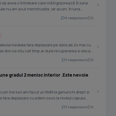
i aș avea o întrebare care mă îngrijorează. În luna
iulie nu am avut menstruație, iar acum, în luna
0 raspunsuri
0
aleola mediala fara deplasare pe data de 24 mai cu
 as dori sa stiu cat timp ar dura recuperarea si daca
1 raspunsuri
0
iune gradul 2 menisc interior .Este nevoie
acum trei luni am facut un RMN la genunchi drept si
a fara deplasare cu edem osos la nivelul capului
1 raspunsuri
0