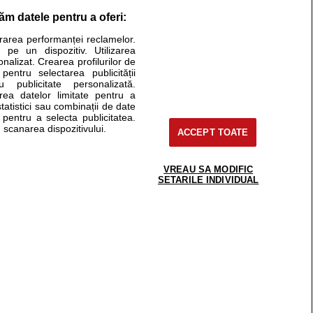
răm datele pentru a oferi:
Stiri medicale
urarea performanței reclamelor.
 pe un dispozitiv. Utilizarea
ucational. Ele nu pot substitui consultul medical direct si
onalizat. Crearea profilurilor de
a consultati fie medicul Dvs., fie unul dintre medicii pe care
 pentru selectarea publicității
u publicitate personalizată.
area datelor limitate pentru a
statistici sau combinații de date
e pentru a selecta publicitatea.
tru pacient
 scanarea dispozitivului.
ACCEPT TOATE
nici si cabinete
ta medic
reaba un medic
VREAU SA MODIFIC
support@sfatulmedicului.ro
SETARILE INDIVIDUAL
eoConsult
0374 109 268
ckmed - programari
dic
 Spatiul E6-11, etaj 6, sector 2, cod 021901