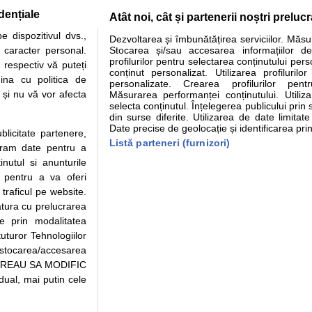
dențiale
Atât noi, cât și partenerii noștri preluc
tare analize
Specialitati medicale
Boli si afectiuni
Calculatoare
 dispozitivul dvs.,
Dezvoltarea și îmbunătățirea serviciilor. Măs
u caracter personal.
Stocarea și/sau accesarea informațiilor de
e informatii despre sanatate disponibile pe sfatulmedicului.ro au scop informativ si ed
profilurilor pentru selectarea conținutului pers
 respectiv vă puteți
analizelor medicale. Va sfatuim, ca pe langa informatia primita pe sfatulmedicului.ro s
conținut personalizat. Utilizarea profilurilor
ina cu politica de
personalizate. Crearea profilurilor pentr
ul de programari la medic Clickmed.
i și nu vă vor afecta
Măsurarea performanței conținutului. Utiliz
selecta conținutul. Înțelegerea publicului prin 
din surse diferite. Utilizarea de date limitat
Drepturile consumatorului
Parteneri
Pen
Date precise de geolocație și identificarea prin
ublicitate partenere,
Protectia consumatorilor -
Inscriere clinica
Cli
Listă parteneri (furnizori)
ucram date pentru a
ANPC
Creaza cont medic
Cau
nutul si anunturile
Solutionarea Alternativa a
Int
., pentru a va oferi
Litigiilor
Vid
 traficul pe website.
Parte din Grupul
Info consumator: 0800.080.999
Cli
atura cu prelucrarea
Formulare europene - CNAS
me
te prin modalitatea
Ministerul Sanatatii - ANMDM
uturor Tehnologiilor
a stocarea/accesarea
pe “VREAU SA MODIFIC
ual, mai putin cele
95/2018, cu sediul in Bucuresti, Bulevardul Pierre de Coubertin, Office Building,