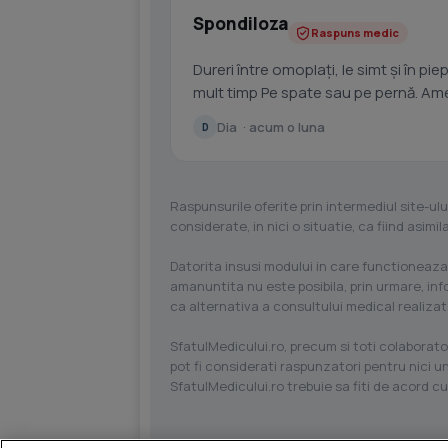
Spondiloza
Raspuns medic
Dureri între omoplați, le simt și în pie
mult timp Pe spate sau pe pernă. Ameț
Dia · acum o luna
D
Raspunsurile oferite prin intermediul site-ulu
considerate, in nici o situatie, ca fiind asim
Datorita insusi modului in care functioneaza
amanuntita nu este posibila, prin urmare, in
ca alternativa a consultului medical realizat
SfatulMedicului.ro, precum si toti colaborator
pot fi considerati raspunzatori pentru nici un
SfatulMedicului.ro trebuie sa fiti de acord c