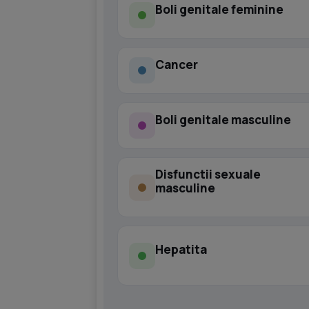
Boli genitale feminine
Cancer
Boli genitale masculine
Disfunctii sexuale
masculine
Hepatita