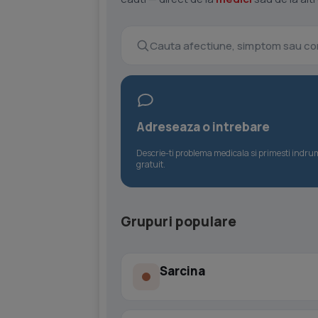
Adreseaza o intrebare
Descrie-ti problema medicala si primesti indr
gratuit.
Grupuri populare
Sarcina