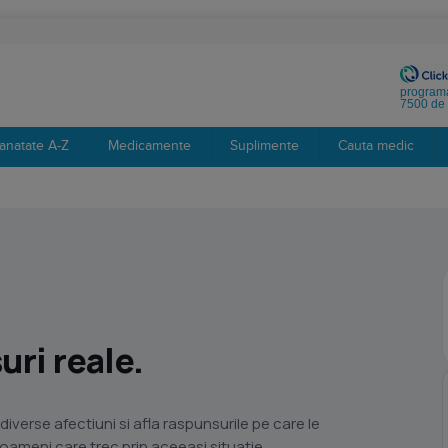
programa
7500 de 
anatate A-Z
Medicamente
Suplimente
Cauta medic
ri reale.
diverse afectiuni si afla raspunsurile pe care le
i oameni care trec prin aceeasi situatie.