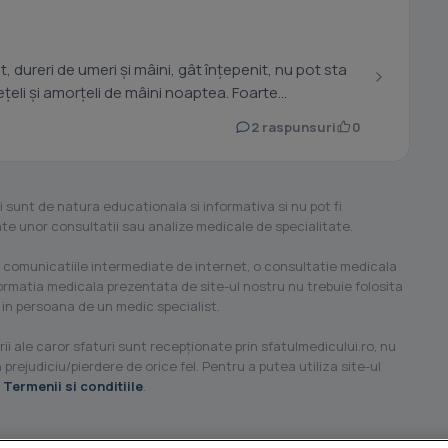
pt, dureri de umeri și mâini, gât înțepenit, nu pot sta
eli și amorțeli de mâini noaptea. Foarte...
2 raspunsuri
0
i sunt de natura educationala si informativa si nu pot fi
ilate unor consultatii sau analize medicale de specialitate.
 comunicatiile intermediate de internet, o consultatie medicala
formatia medicala prezentata de site-ul nostru nu trebuie folosita
 in persoana de un medic specialist.
ii ale caror sfaturi sunt recepţionate prin sfatulmedicului.ro, nu
 prejudiciu/pierdere de orice fel. Pentru a putea utiliza site-ul
u
Termenii si conditiile
.