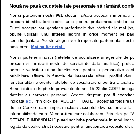
Nouă ne pasă ca datele tale personale să rămână confi
Resurse:
Autoevaluare simptome
Interpre
Noi și partenerii noștri
961
stocăm și/sau accesăm informații pe
precum identificatorii cookie unici pentru prelucrarea datelor c
Opiniile avizate ale medicilor, sfaturile si orice alt
Puteți accepta sau gestiona preferințele dvs. făcând clic mai jos,
nici diagnosticul stabilit in urma investigatiilor si 
opune utilizării unui interes legitim în orice moment pe pag
ii punem la dispozitie pentru programare in sistem
confidențialitate. Aceste alegeri vor fi raportate partenerilor noștr
navigarea.
Mai multe detalii
Despre noi
Legal
Noi si partenerii nostri (retelele de socializare si agentiile de p
Despre noi
Termeni si conditii
precum si furnizorii nostri de servicii de date analitice) prel
Contact
Politica de
permite website-ului sa functioneze, pentru a personaliza conti
Intrebari frecvente
confidentialitate
publicitare afisate in functie de interesele si/sau profilul dvs
Consultanti
Politica de cookie
functionalitati aferente retelelor de socializare si pentru a analiza
medicali
Modifica Setarile Cookie
Beneficiati de drepturile prevazute de art. 15-22 din GDPR in leg
datelor cu caracter personal. Aceste drepturi pot fi exercita
indicata
. Prin click pe “ACCEPT TOATE”, acceptati folosirea t
aici
de tip Cookie, care implica inclusiv acceptul dvs. cu privire l
© Copyright © 2005 - 2026
informatiilor de catre Vendor-ii cu care colaboram. Prin click 
SETARILE INDIVIDUAL” puteti schimba preferintele in mod individ
SFATUL MEDICULUI.ro S.A, CUI: RO 38847631, J40/19
legate de cookie strict necesare pentru functionarea website-ului.