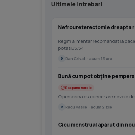
Ultimele intrebari
Nefroureterectomie dreapta r
Regim alimentar recomandat la pacie
potasiu5,54
Dan Crivat · acum 13 ore
D
Bună cum pot obține pempersi
Raspuns medic
O persoana cu cancer are nevoie de
Radu vasile · acum 2 zile
R
Cicu menstrual apărut din nou