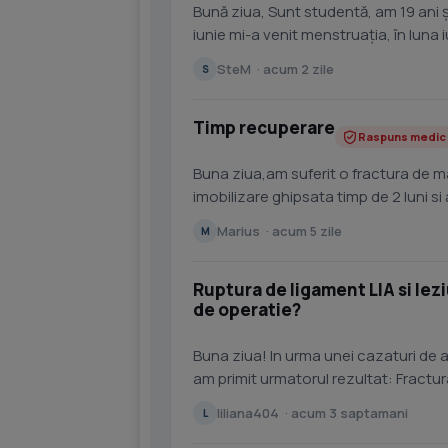
Bună ziua, Sunt studentă, am 19 ani ș
iunie mi-a venit menstruația, în luna 
august,...
SteM · acum 2 zile
S
Timp recuperare
Raspuns medic
Buna ziua,am suferit o fractura de m
imobilizare ghipsata timp de 2 luni si
o pot face singur...
Marius · acum 5 zile
M
Ruptura de ligament LIA si lez
de operatie?
Buna ziua! In urma unei cazaturi de 
am primit urmatorul rezultat: Fractur
proximal al fibule i,...
liliana404 · acum 3 saptamani
L