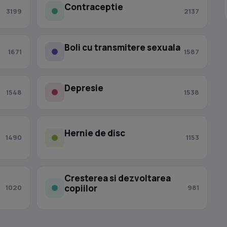
Contraceptie
3199
2137
Boli cu transmitere sexuala
1671
1587
Depresie
1548
1538
Hernie de disc
1490
1153
Cresterea si dezvoltarea
copiilor
1020
981