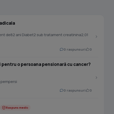
adicala
nt de82 ani Diabet2 sub tratament creatinina2,01
0 raspunsuri
0
 pentru o persoana pensionară cu cancer?
 pempersi
0 raspunsuri
0
Raspuns medic