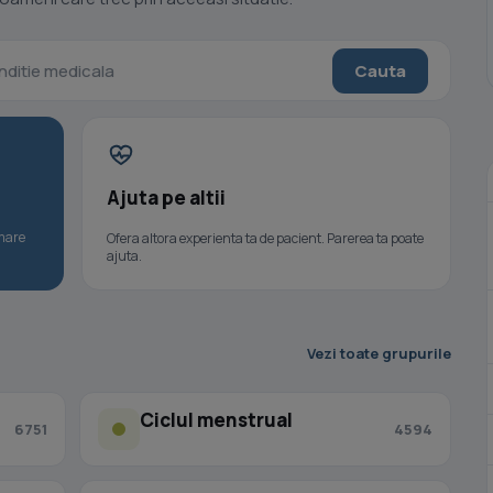
Cauta
Ajuta pe altii
umare
Ofera altora experienta ta de pacient. Parerea ta poate
ajuta.
Vezi toate grupurile
Ciclul menstrual
6751
4594