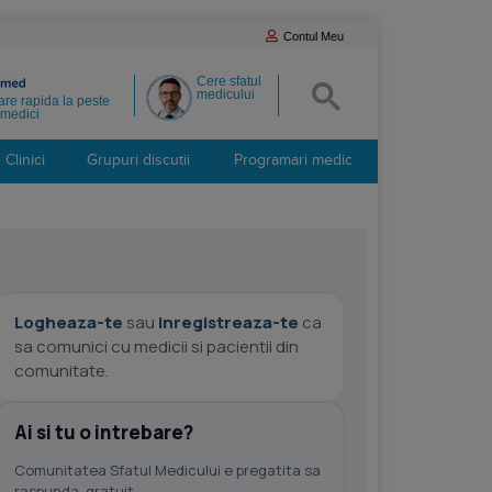
Contul Meu
Cere sfatul
medicului
re rapida la peste
medici
Clinici
Grupuri discutii
Programari medic
Logheaza-te
sau
inregistreaza-te
ca
sa comunici cu medicii si pacientii din
comunitate.
Ai si tu o intrebare?
Comunitatea Sfatul Medicului e pregatita sa
raspunda, gratuit.