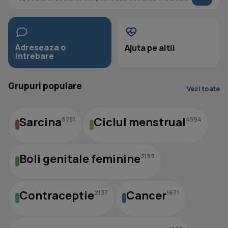
Adreseaza o
Ajuta pe altii
intrebare
Grupuri populare
Vezi toate
Sarcina
Ciclul menstrual
6751
4594
Boli genitale feminine
3199
Contraceptie
Cancer
2137
1671