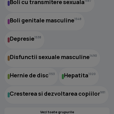
Boli cu transmitere sexuala
1587
Boli genitale masculine
1548
Depresie
1538
Disfunctii sexuale masculine
1490
Hernie de disc
Hepatita
1153
1020
Cresterea si dezvoltarea copiilor
981
Vezi toate grupurile