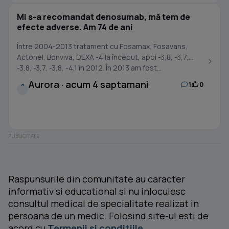
Mi s-a recomandat denosumab, mă tem de
efecte adverse. Am 74 de ani
Între 2004-2013 tratament cu Fosamax, Fosavans,
Actonel, Bonviva, DEXA -4 la început, apoi -3,8, -3,7,
-3,8, -3,7, -3,8, -4,1 în 2012. În 2013 am fost...
Aurora · acum 4 saptamani
1
0
A
Raspunsurile din comunitate au caracter
informativ si educational si nu inlocuiesc
consultul medical de specialitate realizat in
persoana de un medic. Folosind site-ul esti de
acord cu
Termenii si conditiile
.