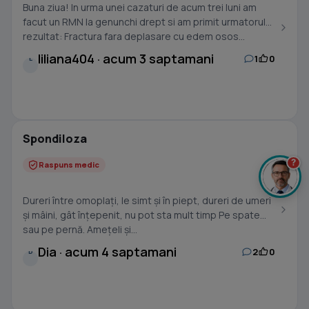
Buna ziua! In urma unei cazaturi de acum trei luni am
facut un RMN la genunchi drept si am primit urmatorul
rezultat: Fractura fara deplasare cu edem osos...
liliana404 · acum 3 saptamani
1
0
L
Spondiloza
?
Raspuns medic
Dureri între omoplați, le simt și în piept, dureri de umeri
și mâini, gât înțepenit, nu pot sta mult timp Pe spate
sau pe pernă. Amețeli și...
Dia · acum 4 saptamani
2
0
D