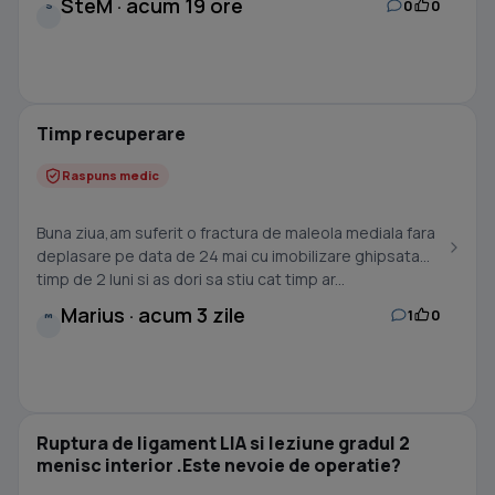
SteM · acum 19 ore
0
0
S
Timp recuperare
Raspuns medic
Buna ziua,am suferit o fractura de maleola mediala fara
deplasare pe data de 24 mai cu imobilizare ghipsata
timp de 2 luni si as dori sa stiu cat timp ar...
Marius · acum 3 zile
1
0
M
Ruptura de ligament LIA si leziune gradul 2
menisc interior .Este nevoie de operatie?