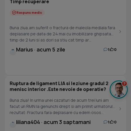
Timp recuperare
Raspuns medic
Buna ziua,am suferit o fractura de maleola mediala fara
deplasare pe data de 24 mai cu imobilizare ghipsata
timp de 2 luni si as dori sa stiu cat timp ar...
Marius · acum 5 zile
1
0
M
Ruptura de ligament LIA si leziune gradul 2
?
menisc interior .Este nevoie de operatie?
Buna ziua! In urma unei cazaturi de acum trei luni am
facut un RMN la genunchi drept si am primit urmatorul
rezultat: Fractura fara deplasare cu edem osos...
liliana404 · acum 3 saptamani
1
0
L