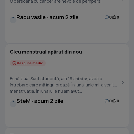
O persoana cu cancer are nevoie de pempersi
Radu vasile · acum 2 zile
0
0
R
Cicu menstrual apărut din nou
Raspuns medic
Bună ziua, Sunt studentă, am 19 ani și aș avea o
întrebare care mă îngrijorează. În luna iunie mi-a venit
menstruația, în luna iulie nu am avut...
SteM · acum 2 zile
0
0
S