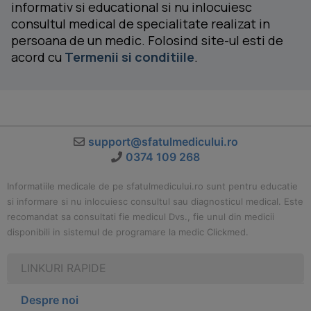
informativ si educational si nu inlocuiesc
consultul medical de specialitate realizat in
persoana de un medic. Folosind site-ul esti de
acord cu
Termenii si conditiile
.
support@sfatulmedicului.ro
0374 109 268
Informatiile medicale de pe sfatulmedicului.ro sunt pentru educatie
si informare si nu inlocuiesc consultul sau diagnosticul medical. Este
recomandat sa consultati fie medicul Dvs., fie unul din medicii
disponibili in sistemul de programare la medic Clickmed.
LINKURI RAPIDE
Despre noi