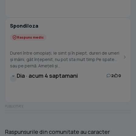
Spondiloza
Raspuns medic
Dureri între omoplați, le simt și în piept, dureri de umeri
și mâini, gât înțepenit, nu pot sta mult timp Pe spate
sau pe pernă. Amețeli și...
Dia · acum 4 saptamani
2
0
D
Raspunsurile din comunitate au caracter