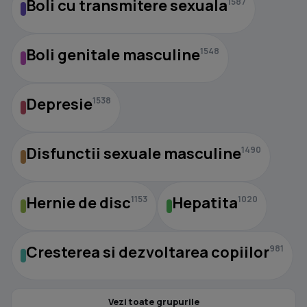
Boli cu transmitere sexuala
1587
Boli genitale masculine
1548
Depresie
1538
Disfunctii sexuale masculine
1490
Hernie de disc
Hepatita
1153
1020
Cresterea si dezvoltarea copiilor
981
Vezi toate grupurile