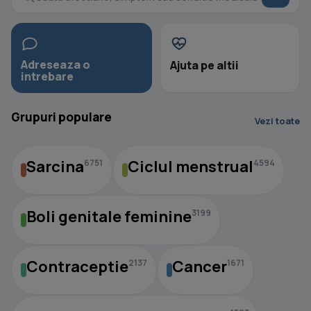
Adreseaza o
Ajuta pe altii
intrebare
Grupuri populare
Vezi toate
Sarcina
Ciclul menstrual
6751
4594
Boli genitale feminine
3199
Contraceptie
Cancer
2137
1671