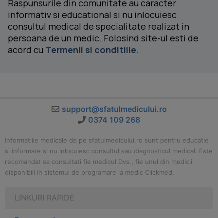
Raspunsurile din comunitate au caracter
informativ si educational si nu inlocuiesc
consultul medical de specialitate realizat in
persoana de un medic. Folosind site-ul esti de
acord cu
Termenii si conditiile
.
support@sfatulmedicului.ro
0374 109 268
Informatiile medicale de pe sfatulmedicului.ro sunt pentru educatie
si informare si nu inlocuiesc consultul sau diagnosticul medical. Este
recomandat sa consultati fie medicul Dvs., fie unul din medicii
disponibili in sistemul de programare la medic Clickmed.
LINKURI RAPIDE