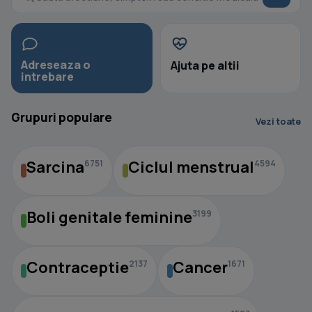
Adreseaza o
Ajuta pe altii
intrebare
Grupuri populare
Vezi toate
Sarcina
Ciclul menstrual
6751
4594
Boli genitale feminine
3199
Contraceptie
Cancer
2137
1671