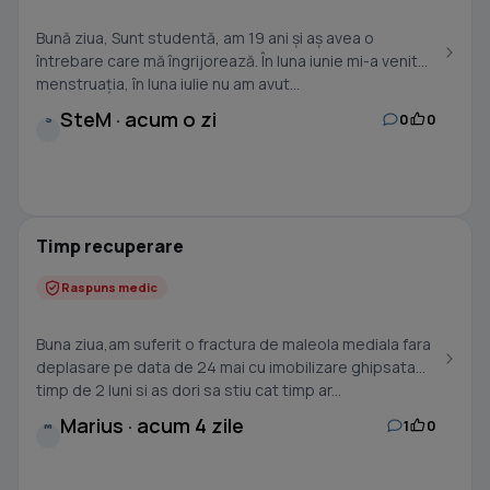
Bună ziua, Sunt studentă, am 19 ani și aș avea o
întrebare care mă îngrijorează. În luna iunie mi-a venit
menstruația, în luna iulie nu am avut...
SteM · acum o zi
0
0
S
Timp recuperare
Raspuns medic
Buna ziua,am suferit o fractura de maleola mediala fara
deplasare pe data de 24 mai cu imobilizare ghipsata
timp de 2 luni si as dori sa stiu cat timp ar...
Marius · acum 4 zile
1
0
M