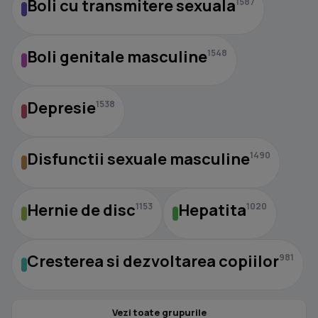
Boli cu transmitere sexuala
1587
Boli genitale masculine
1548
Depresie
1538
Disfunctii sexuale masculine
1490
Hernie de disc
Hepatita
1153
1020
Cresterea si dezvoltarea copiilor
981
Vezi toate grupurile