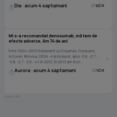
Dia · acum 4 saptamani
2
0
D
Mi s-a recomandat denosumab, mă tem de
efecte adverse. Am 74 de ani
Între 2004-2013 tratament cu Fosamax, Fosavans,
Actonel, Bonviva, DEXA -4 la început, apoi -3,8, -3,7,
-3,8, -3,7, -3,8, -4,1 în 2012. În 2013 am fost...
Aurora · acum 4 saptamani
1
0
A