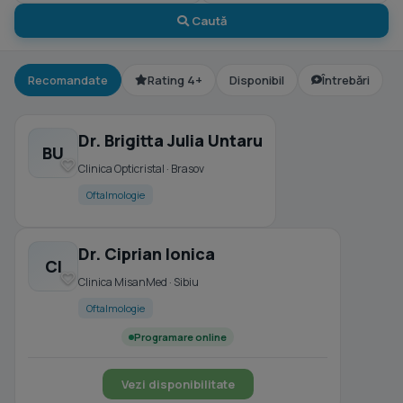
Caută
Recomandate
Rating 4+
Disponibil
Întrebări
Dr. Brigitta Julia Untaru
BU
Clinica Opticristal · Brasov
Oftalmologie
Dr. Ciprian Ionica
CI
Clinica MisanMed · Sibiu
Oftalmologie
Programare online
Vezi disponibilitate