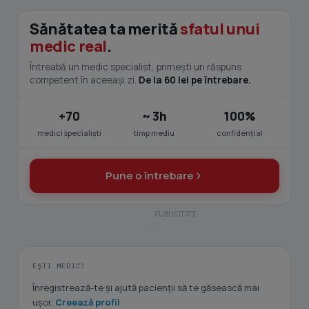
Sănătatea ta merită
sfatul unui
medic real
.
Întreabă un medic specialist, primești un răspuns
competent în aceeași zi.
De la 60 lei pe întrebare.
+70
~ 3h
100%
medici specialiști
timp mediu
confidențial
Pune o întrebare
EȘTI MEDIC?
Înregistrează-te și ajută pacienții să te găsească mai
ușor.
Creează profil