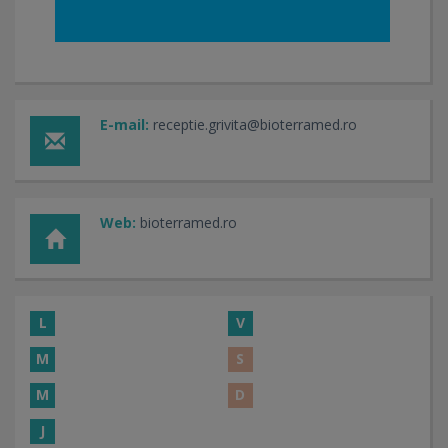
E-mail:
receptie.grivita@bioterramed.ro
Web:
bioterramed.ro
L
V
M
S
M
D
J