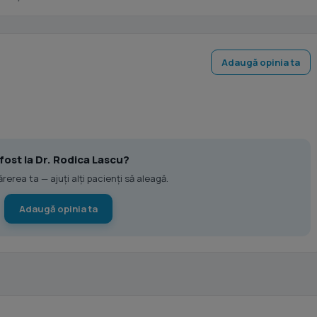
Adaugă opinia ta
 fost la Dr. Rodica Lascu?
erea ta — ajuți alți pacienți să aleagă.
Adaugă opinia ta