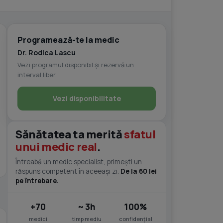
Programează-te la medic
Dr. Rodica Lascu
Vezi programul disponibil și rezervă un
interval liber.
Vezi disponibilitate
Sănătatea ta merită
sfatul
unui medic real
.
Întreabă un medic specialist, primești un
răspuns competent în aceeași zi.
De la 60 lei
pe întrebare.
+70
~ 3h
100%
medici
timp mediu
confidențial