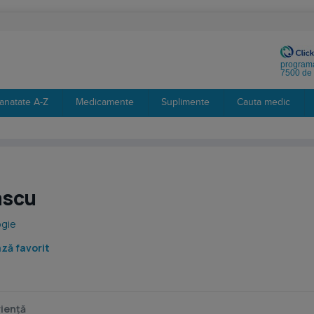
programa
7500 de 
anatate A-Z
Medicamente
Suplimente
Cauta medic
ascu
ogie
ză favorit
iență