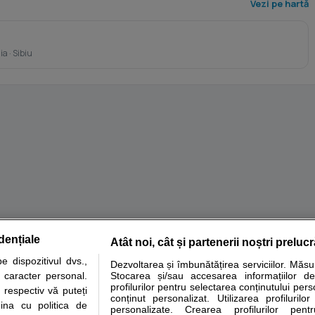
Vezi pe hartă
a · Sibiu
dențiale
Atât noi, cât și partenerii noștri preluc
tare analize
Specialitati medicale
Boli si afectiuni
Calculatoare
 dispozitivul dvs.,
Dezvoltarea și îmbunătățirea serviciilor. Măs
u caracter personal.
Stocarea și/sau accesarea informațiilor de
e informatii despre sanatate disponibile pe sfatulmedicului.ro au scop informativ si ed
profilurilor pentru selectarea conținutului pers
 respectiv vă puteți
analizelor medicale. Va sfatuim, ca pe langa informatia primita pe sfatulmedicului.ro s
conținut personalizat. Utilizarea profilurilor
ina cu politica de
personalizate. Crearea profilurilor pentr
ul de programari la medic Clickmed.