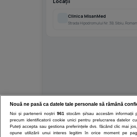
Locații
Clinica MisanMed
Strada Hipodromului Nr. 3B, Sibiu, Romani
Nouă ne pasă ca datele tale personale să rămână confi
Resurse:
Autoevaluare simptome
Interpre
Noi și partenerii noștri
961
stocăm și/sau accesăm informații pe
precum identificatorii cookie unici pentru prelucrarea datelor c
Opiniile avizate ale medicilor, sfaturile si orice alt
Puteți accepta sau gestiona preferințele dvs. făcând clic mai jos,
nici diagnosticul stabilit in urma investigatiilor si 
opune utilizării unui interes legitim în orice moment pe pag
ii punem la dispozitie pentru programare in sistem