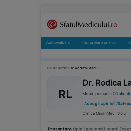
Autoevaluare
Interpretare analize
S
Caută medic
›
Dr. Rodica Lascu
Dr. Rodica L
RL
Medic primar în
Oftalmol
Adaugă opinie
Salvea
Clinica MisanMed
· Sibiu
Prezentare
Opinii pacienți
Locații
Exper