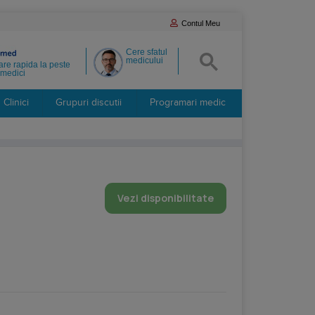
Contul Meu
Cere sfatul
medicului
re rapida la peste
medici
Clinici
Grupuri discutii
Programari medic
Vezi disponibilitate