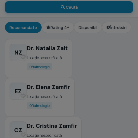
Caută
Recomandate
Rating 4+
Disponibil
Întrebări
Dr. Natalia Zait
NZ
Locație nespecificată
Oftalmologie
Dr. Elena Zamfir
EZ
Locație nespecificată
Oftalmologie
Dr. Cristina Zamfir
CZ
Locație nespecificată