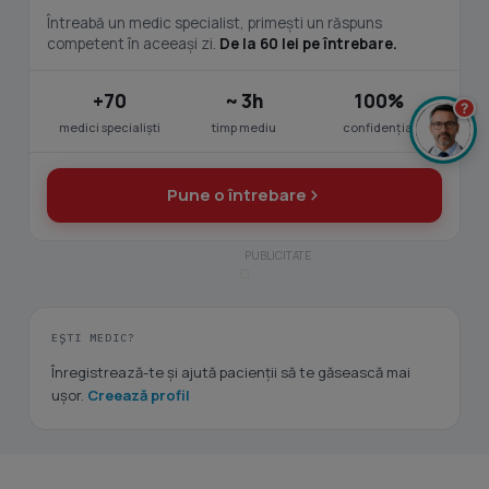
Întreabă un medic specialist, primești un răspuns
competent în aceeași zi.
De la 60 lei pe întrebare.
+70
~ 3h
100%
?
medici specialiști
timp mediu
confidențial
Pune o întrebare
EȘTI MEDIC?
Înregistrează-te și ajută pacienții să te găsească mai
ușor.
Creează profil