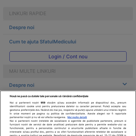
LINKURI RAPIDE
Despre noi
Cum te ajuta SfatulMedicului
Login / Cont nou
MAI MULTE LINKURI
Despre noi
Nouă ne pasă ca datele tale personale să rămână confidențiale
Legal
Noi și partenerii noștri
959
stocăm și/sau accesăm informații pe dispozitivul dvs., precum
identificatorii cookie unici pentru prelucrarea datelor cu caracter personal. Puteți accepta sau
gestiona preferințele dvs. făcând clic mai jos, respectiv vă puteți opune utilizării unui interes legitim
Drepturile consumatorului
în orice moment pe pagina cu politica de confidențialitate. Aceste alegeri vor fi raportate
partenerilor noștri și nu vă vor afecta navigarea.
Mai multe detalii
Noi si partenerii nostri (retelele de socializare si agentiile de publicitate partenere, precum si
furnizorii nostri de servicii de date analitice) prelucram date pentru a permite website-ului sa
Parteneri
functioneze, pentru a personaliza continutul si anunturile publicitare afisate in functie de
interesele si/sau profilul dvs., pentru a va oferi functionalitati aferente retelelor de socializare si
pentru a analiza traficul pe website. Beneficiati de drepturile prevazute de art. 15-22 din GDPR in