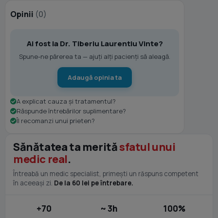
Opinii
(0)
Ai fost la Dr. Tiberiu Laurentiu Vinte?
Spune-ne părerea ta — ajuți alți pacienți să aleagă.
Adaugă opinia ta
A explicat cauza și tratamentul?
Răspunde întrebărilor suplimentare?
Îl recomanzi unui prieten?
Sănătatea ta merită
sfatul unui
medic real
.
Întreabă un medic specialist, primești un răspuns competent
în aceeași zi.
De la 60 lei pe întrebare.
+70
~ 3h
100%