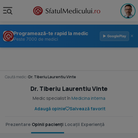
Programează-te rapid la medic
×
▶ GooglePlay
Peste 7000 de medici
Caută medic
›
Dr. Tiberiu Laurentiu Vinte
Dr. Tiberiu Laurentiu Vinte
Medic specialist în
Medicina interna
Adaugă opinie
Salvează favorit
Prezentare
Opinii pacienți
Locații
Experiență