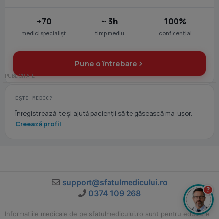
+70
~ 3h
100%
medici specialiști
timp mediu
confidențial
Pune o întrebare
EȘTI MEDIC?
Înregistrează-te și ajută pacienții să te găsească mai ușor.
Creează profil
support@sfatulmedicului.ro
?
0374 109 268
Informatiile medicale de pe sfatulmedicului.ro sunt pentru educatie