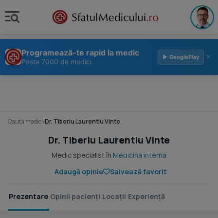
Programează-te rapid la medic
×
▶ GooglePlay
Peste 7000 de medici
Caută medic
›
Dr. Tiberiu Laurentiu Vinte
Dr. Tiberiu Laurentiu Vinte
Medic specialist în
Medicina interna
Adaugă opinie
Salvează favorit
Prezentare
Opinii pacienți
Locații
Experiență