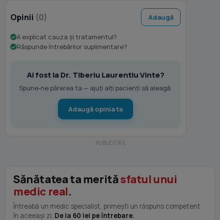
Opinii
(0)
Adaugă
A explicat cauza și tratamentul?
Răspunde întrebărilor suplimentare?
Ai fost la Dr. Tiberiu Laurentiu Vinte?
Spune-ne părerea ta — ajuți alți pacienți să aleagă.
Adaugă opinia ta
Sănătatea ta merită
sfatul unui
medic real
.
Întreabă un medic specialist, primești un răspuns competent
în aceeași zi.
De la 60 lei pe întrebare.