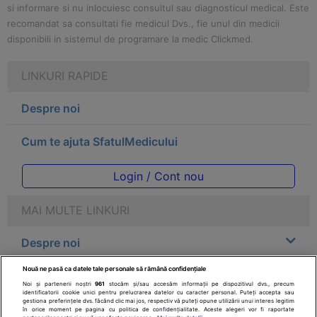
si informare si nu inlocuiesc consultul sau diagnosticul medical. Este
recomandat sa consultati fie medicul Dvs., fie unul din medicii
disponibili in sistemul de programare la medic Clickmed.
LINKURI RAPIDE
Despre noi
Cum te ajuta SfatulMedicului
Login / Cont nou
MAI MULTE LINKURI
Despre noi
Nouă ne pasă ca datele tale personale să rămână confidențiale
Legal
Noi și partenerii noștri
961
stocăm și/sau accesăm informații pe dispozitivul dvs., precum
identificatorii cookie unici pentru prelucrarea datelor cu caracter personal. Puteți accepta sau
gestiona preferințele dvs. făcând clic mai jos, respectiv vă puteți opune utilizării unui interes legitim
Drepturile consumatorului
în orice moment pe pagina cu politica de confidențialitate. Aceste alegeri vor fi raportate