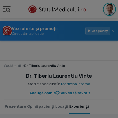
Vezi oferte și promoții
×
▶ GooglePlay
Direct din aplicație
Caută medic
›
Dr. Tiberiu Laurentiu Vinte
Dr. Tiberiu Laurentiu Vinte
Medic specialist în
Medicina interna
Adaugă opinie
Salvează favorit
Prezentare
Opinii pacienți
Locații
Experiență