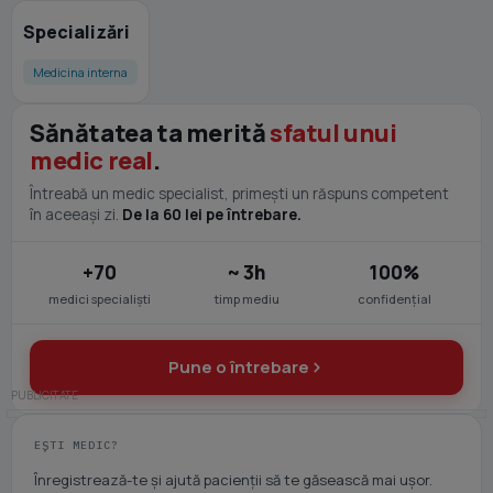
Specializări
Medicina interna
Sănătatea ta merită
sfatul unui
medic real
.
Întreabă un medic specialist, primești un răspuns competent
în aceeași zi.
De la 60 lei pe întrebare.
+70
~ 3h
100%
medici specialiști
timp mediu
confidențial
Pune o întrebare
EȘTI MEDIC?
Înregistrează-te și ajută pacienții să te găsească mai ușor.