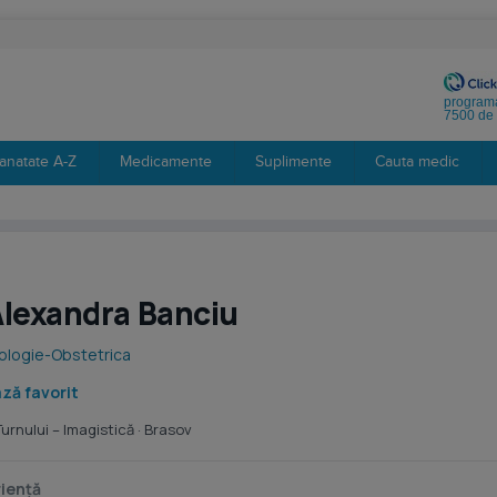
programa
7500 de 
anatate A-Z
Medicamente
Suplimente
Cauta medic
Alexandra Banciu
ologie-Obstetrica
ză favorit
urnului – Imagistică
· Brasov
iență