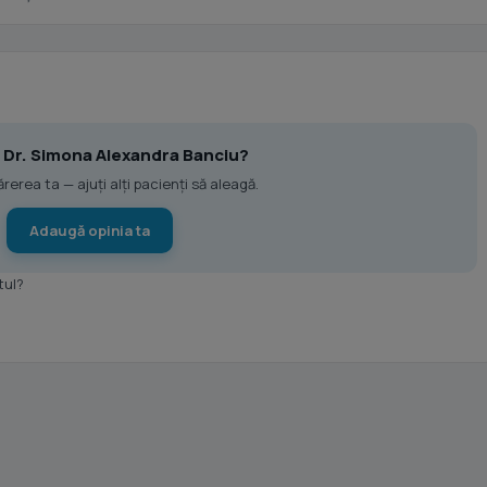
la Dr. Simona Alexandra Banciu?
erea ta — ajuți alți pacienți să aleagă.
Adaugă opinia ta
tul?