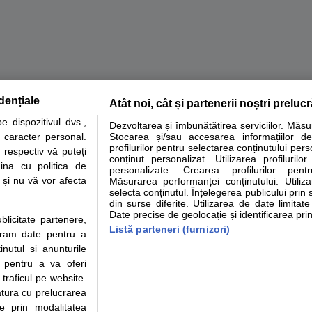
dențiale
Atât noi, cât și partenerii noștri preluc
tare analize
Specialitati medicale
Boli si afectiuni
Calculatoare
 dispozitivul dvs.,
Dezvoltarea și îmbunătățirea serviciilor. Măs
u caracter personal.
Stocarea și/sau accesarea informațiilor de
e informatii despre sanatate disponibile pe sfatulmedicului.ro au scop informativ si ed
profilurilor pentru selectarea conținutului pers
 respectiv vă puteți
analizelor medicale. Va sfatuim, ca pe langa informatia primita pe sfatulmedicului.ro s
conținut personalizat. Utilizarea profilurilor
ina cu politica de
personalizate. Crearea profilurilor pentr
ul de programari la medic Clickmed.
i și nu vă vor afecta
Măsurarea performanței conținutului. Utiliz
selecta conținutul. Înțelegerea publicului prin 
din surse diferite. Utilizarea de date limitat
Drepturile consumatorului
Parteneri
Pen
Date precise de geolocație și identificarea prin
ublicitate partenere,
Protectia consumatorilor -
Inscriere clinica
Cli
Listă parteneri (furnizori)
ucram date pentru a
ANPC
Creaza cont medic
Cau
nutul si anunturile
Solutionarea Alternativa a
Int
., pentru a va oferi
Litigiilor
Vid
 traficul pe website.
Parte din Grupul
Info consumator: 0800.080.999
Cli
atura cu prelucrarea
Formulare europene - CNAS
me
te prin modalitatea
Ministerul Sanatatii - ANMDM