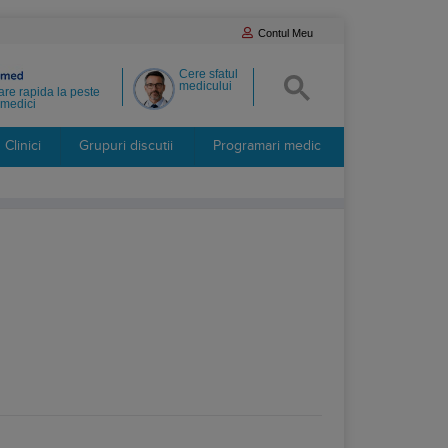
Contul Meu
Cere sfatul
medicului
re rapida la peste
medici
Clinici
Grupuri discutii
Programari medic