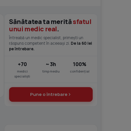
Sănătatea ta merită
sfatul
unui medic real
.
Întreabă un medic specialist, primești un
răspuns competent în aceeași zi.
De la 60 lei
pe întrebare.
+70
~ 3h
100%
medici
timp mediu
confidențial
specialiști
Pune o întrebare