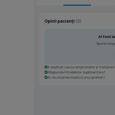
Opinii pacienți
(0)
Ai fost 
Spune-ne păr
A explicat cauza simptomelor și tratamen
Răspunde întrebărilor suplimentare?
Ai recomanda medicul unui prieten?