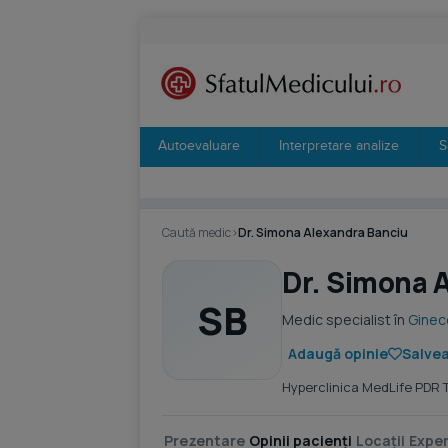
Autoevaluare
Interpretare analize
S
Caută medic
›
Dr. Simona Alexandra Banciu
Dr. Simona 
SB
Medic specialist în
Ginec
Adaugă opinie
Salvea
Hyperclinica MedLife PDR T
Prezentare
Opinii pacienți
Locații
Exper