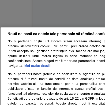
Nouă ne pasă ca datele tale personale să rămână confi
Resurse:
Autoevaluare simptome
Interpre
Noi și partenerii noștri
961
stocăm și/sau accesăm informații pe
precum identificatorii cookie unici pentru prelucrarea datelor c
Opiniile avizate ale medicilor, sfaturile si orice alt
Puteți accepta sau gestiona preferințele dvs. făcând clic mai jos,
nici diagnosticul stabilit in urma investigatiilor si 
opune utilizării unui interes legitim în orice moment pe pag
ii punem la dispozitie pentru programare in sistem
confidențialitate. Aceste alegeri vor fi raportate partenerilor noștr
navigarea.
Mai multe detalii
Despre noi
Legal
Noi si partenerii nostri (retelele de socializare si agentiile de p
Despre noi
Termeni si conditii
precum si furnizorii nostri de servicii de date analitice) prel
Contact
Politica de
permite website-ului sa functioneze, pentru a personaliza conti
Intrebari frecvente
confidentialitate
publicitare afisate in functie de interesele si/sau profilul dvs
Consultanti
Politica de cookie
functionalitati aferente retelelor de socializare si pentru a analiza
medicali
Modifica Setarile Cookie
Beneficiati de drepturile prevazute de art. 15-22 din GDPR in leg
datelor cu caracter personal. Aceste drepturi pot fi exercita