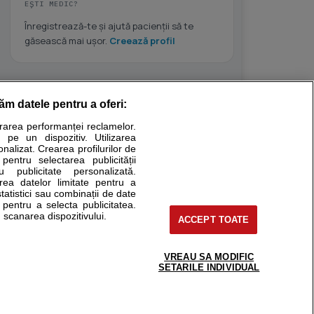
EȘTI MEDIC?
Înregistrează-te și ajută pacienții să te
găsească mai ușor.
Creează profil
răm datele pentru a oferi:
Stiri medicale
urarea performanței reclamelor.
 pe un dispozitiv. Utilizarea
ucational. Ele nu pot substitui consultul medical direct si
onalizat. Crearea profilurilor de
a consultati fie medicul Dvs., fie unul dintre medicii pe care
 pentru selectarea publicității
u publicitate personalizată.
area datelor limitate pentru a
statistici sau combinații de date
e pentru a selecta publicitatea.
tru pacient
 scanarea dispozitivului.
ACCEPT TOATE
nici si cabinete
ta medic
reaba un medic
VREAU SA MODIFIC
support@sfatulmedicului.ro
SETARILE INDIVIDUAL
eoConsult
0374 109 268
ckmed - programari
dic