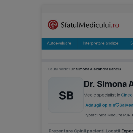
Autoevaluare
Interpretare analize
S
Caută medic
›
Dr. Simona Alexandra Banciu
Dr. Simona 
SB
Medic specialist în
Ginec
Adaugă opinie
Salvea
Hyperclinica MedLife PDR T
Prezentare
Opinii pacienți
Locații
Exper