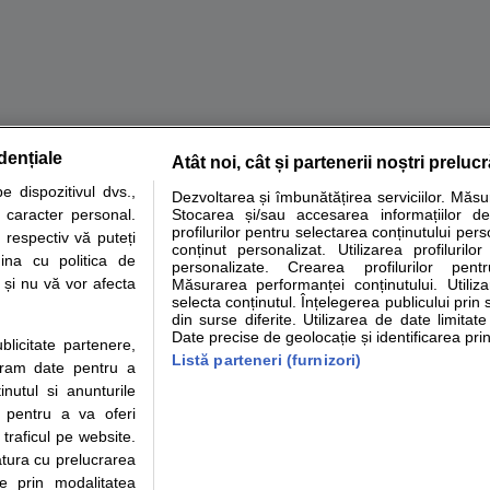
dențiale
Atât noi, cât și partenerii noștri preluc
tare analize
Specialitati medicale
Boli si afectiuni
Calculatoare
 dispozitivul dvs.,
Dezvoltarea și îmbunătățirea serviciilor. Măs
u caracter personal.
Stocarea și/sau accesarea informațiilor de
e informatii despre sanatate disponibile pe sfatulmedicului.ro au scop informativ si ed
profilurilor pentru selectarea conținutului pers
 respectiv vă puteți
analizelor medicale. Va sfatuim, ca pe langa informatia primita pe sfatulmedicului.ro s
conținut personalizat. Utilizarea profilurilor
ina cu politica de
personalizate. Crearea profilurilor pentr
ul de programari la medic Clickmed.
i și nu vă vor afecta
Măsurarea performanței conținutului. Utiliz
selecta conținutul. Înțelegerea publicului prin 
din surse diferite. Utilizarea de date limitat
Drepturile consumatorului
Parteneri
Pen
Date precise de geolocație și identificarea prin
ublicitate partenere,
Protectia consumatorilor -
Inscriere clinica
Cli
Listă parteneri (furnizori)
ucram date pentru a
ANPC
Creaza cont medic
Cau
nutul si anunturile
Solutionarea Alternativa a
Int
., pentru a va oferi
Litigiilor
Vid
 traficul pe website.
Parte din Grupul
Info consumator: 0800.080.999
Cli
atura cu prelucrarea
Formulare europene - CNAS
me
te prin modalitatea
Ministerul Sanatatii - ANMDM