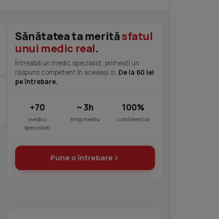
Sănătatea ta merită
sfatul
unui medic real
.
Întreabă un medic specialist, primești un
răspuns competent în aceeași zi.
De la 60 lei
pe întrebare.
+70
~ 3h
100%
medici
timp mediu
confidențial
specialiști
Pune o întrebare