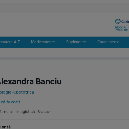
programa
7500 de 
anatate A-Z
Medicamente
Suplimente
Cauta medic
Alexandra Banciu
ologie-Obstetrica
ză favorit
urnului – Imagistică
· Brasov
iență