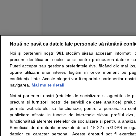
Nouă ne pasă ca datele tale personale să rămână confi
Resurse:
Autoevaluare simptome
Interpre
Noi și partenerii noștri
961
stocăm și/sau accesăm informații pe
precum identificatorii cookie unici pentru prelucrarea datelor c
Opiniile avizate ale medicilor, sfaturile si orice alt
Puteți accepta sau gestiona preferințele dvs. făcând clic mai jos,
nici diagnosticul stabilit in urma investigatiilor si 
opune utilizării unui interes legitim în orice moment pe pag
ii punem la dispozitie pentru programare in sistem
confidențialitate. Aceste alegeri vor fi raportate partenerilor noștr
navigarea.
Mai multe detalii
Despre noi
Legal
Noi si partenerii nostri (retelele de socializare si agentiile de p
Despre noi
Termeni si conditii
precum si furnizorii nostri de servicii de date analitice) prel
Contact
Politica de
permite website-ului sa functioneze, pentru a personaliza conti
Intrebari frecvente
confidentialitate
publicitare afisate in functie de interesele si/sau profilul dvs
Consultanti
Politica de cookie
functionalitati aferente retelelor de socializare si pentru a analiza
medicali
Modifica Setarile Cookie
Beneficiati de drepturile prevazute de art. 15-22 din GDPR in leg
datelor cu caracter personal. Aceste drepturi pot fi exercita