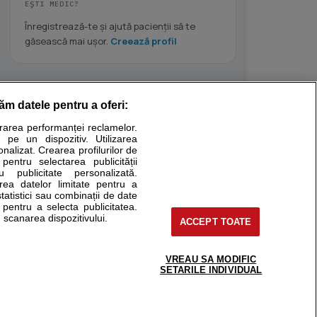
EȘTI MEDIC?
Înregistrează-te și ajută pacienții să te
găsească mai ușor.
Creează profil
răm datele pentru a oferi:
Stiri medicale
urarea performanței reclamelor.
 pe un dispozitiv. Utilizarea
ucational. Ele nu pot substitui consultul medical direct si
onalizat. Crearea profilurilor de
a consultati fie medicul Dvs., fie unul dintre medicii pe care
 pentru selectarea publicității
u publicitate personalizată.
area datelor limitate pentru a
statistici sau combinații de date
e pentru a selecta publicitatea.
tru pacient
 scanarea dispozitivului.
ACCEPT TOATE
nici si cabinete
ta medic
reaba un medic
VREAU SA MODIFIC
support@sfatulmedicului.ro
SETARILE INDIVIDUAL
eoConsult
0374 109 268
ckmed - programari
dic