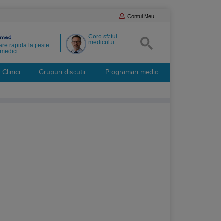
Contul Meu
Cere sfatul
medicului
re rapida la peste
medici
Clinici
Grupuri discutii
Programari medic