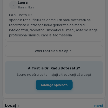
Laura
L
11 ani si 1 luni
Ba nu, nota 11 !
sper din tot sufletul ca domnul dr radu botezatu sa
reprezinte o intreaga noua generatie de medici:
intelegatori, rabdatori, simpatici si umani, asta pe langa
profesionalismul cu care isi fac meseria.
Vezi toate cele 3 opinii
Ai fost la Dr. Radu Botezatu?
Spune-ne părerea ta — ajuți alți pacienți să aleagă.
Adaugă opinia ta
Locații
Hartă