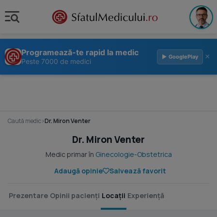
Programează-te rapid la medic
×
▶ GooglePlay
Peste 7000 de medici
Caută medic
›
Dr. Miron Venter
Dr. Miron Venter
Medic primar în
Ginecologie-Obstetrica
Adaugă opinie
Salvează favorit
Prezentare
Opinii pacienți
Locații
Experiență