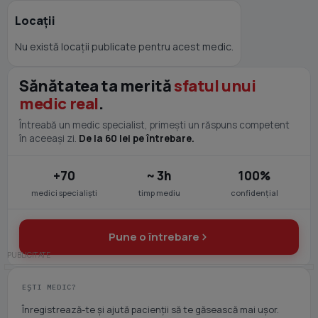
Locații
Nu există locații publicate pentru acest medic.
Sănătatea ta merită
sfatul unui
medic real
.
Întreabă un medic specialist, primești un răspuns competent
în aceeași zi.
De la 60 lei pe întrebare.
+70
~ 3h
100%
medici specialiști
timp mediu
confidențial
Pune o întrebare
EȘTI MEDIC?
Înregistrează-te și ajută pacienții să te găsească mai ușor.