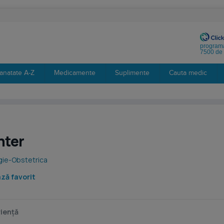
programa
7500 de 
anatate A-Z
Medicamente
Suplimente
Cauta medic
nter
gie-Obstetrica
ză favorit
iență