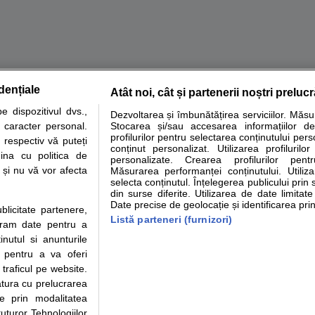
dențiale
Atât noi, cât și partenerii noștri preluc
tare analize
Specialitati medicale
Boli si afectiuni
Calculatoare
 dispozitivul dvs.,
Dezvoltarea și îmbunătățirea serviciilor. Măs
u caracter personal.
Stocarea și/sau accesarea informațiilor de
e informatii despre sanatate disponibile pe sfatulmedicului.ro au scop informativ si ed
profilurilor pentru selectarea conținutului pers
 respectiv vă puteți
analizelor medicale. Va sfatuim, ca pe langa informatia primita pe sfatulmedicului.ro s
conținut personalizat. Utilizarea profilurilor
ina cu politica de
personalizate. Crearea profilurilor pentr
ul de programari la medic Clickmed.
i și nu vă vor afecta
Măsurarea performanței conținutului. Utiliz
selecta conținutul. Înțelegerea publicului prin 
din surse diferite. Utilizarea de date limitat
Drepturile consumatorului
Parteneri
Pen
Date precise de geolocație și identificarea prin
ublicitate partenere,
Protectia consumatorilor -
Inscriere clinica
Cli
Listă parteneri (furnizori)
ucram date pentru a
ANPC
Creaza cont medic
Cau
nutul si anunturile
Solutionarea Alternativa a
Int
., pentru a va oferi
Litigiilor
Vid
 traficul pe website.
Parte din Grupul
Info consumator: 0800.080.999
Cli
atura cu prelucrarea
Formulare europene - CNAS
me
te prin modalitatea
Ministerul Sanatatii - ANMDM
uturor Tehnologiilor