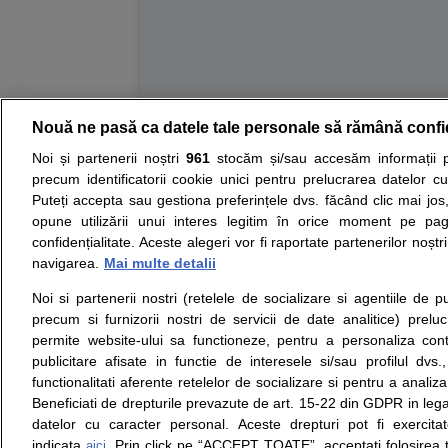
Nouă ne pasă ca datele tale personale să rămână confi
Resurse:
Autoevaluare simptome
Interpre
Noi și partenerii noștri
961
stocăm și/sau accesăm informații pe
precum identificatorii cookie unici pentru prelucrarea datelor c
Opiniile avizate ale medicilor, sfaturile si orice alt
Puteți accepta sau gestiona preferințele dvs. făcând clic mai jos,
nici diagnosticul stabilit in urma investigatiilor si 
opune utilizării unui interes legitim în orice moment pe pag
ii punem la dispozitie pentru programare in sistem
confidențialitate. Aceste alegeri vor fi raportate partenerilor noștr
navigarea.
Mai multe detalii
Despre noi
Legal
Noi si partenerii nostri (retelele de socializare si agentiile de p
Despre noi
Termeni si conditii
precum si furnizorii nostri de servicii de date analitice) prel
Contact
Politica de
permite website-ului sa functioneze, pentru a personaliza conti
Intrebari frecvente
confidentialitate
publicitare afisate in functie de interesele si/sau profilul dvs
Consultanti
Politica de cookie
functionalitati aferente retelelor de socializare si pentru a analiza
medicali
Modifica Setarile Cookie
Beneficiati de drepturile prevazute de art. 15-22 din GDPR in leg
datelor cu caracter personal. Aceste drepturi pot fi exercita
indicata
. Prin click pe “ACCEPT TOATE”, acceptati folosirea t
aici