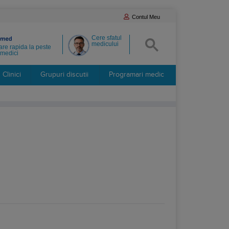
Contul Meu
Cere sfatul
medicului
re rapida la peste
medici
Clinici
Grupuri discutii
Programari medic