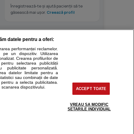
Înregistrează-te și ajută pacienții să te
găsească mai ușor.
Creează profil
răm datele pentru a oferi:
Stiri medicale
urarea performanței reclamelor.
 pe un dispozitiv. Utilizarea
ucational. Ele nu pot substitui consultul medical direct si
onalizat. Crearea profilurilor de
a consultati fie medicul Dvs., fie unul dintre medicii pe care
 pentru selectarea publicității
u publicitate personalizată.
area datelor limitate pentru a
statistici sau combinații de date
e pentru a selecta publicitatea.
tru pacient
 scanarea dispozitivului.
ACCEPT TOATE
nici si cabinete
ta medic
reaba un medic
VREAU SA MODIFIC
support@sfatulmedicului.ro
SETARILE INDIVIDUAL
eoConsult
0374 109 268
ckmed - programari
dic