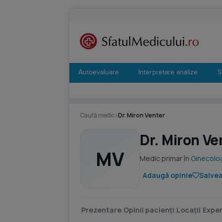
Autoevaluare
Interpretare analize
S
Caută medic
›
Dr. Miron Venter
Dr. Miron Ve
MV
Medic primar în
Ginecolo
Adaugă opinie
Salvea
Prezentare
Opinii pacienți
Locații
Exper