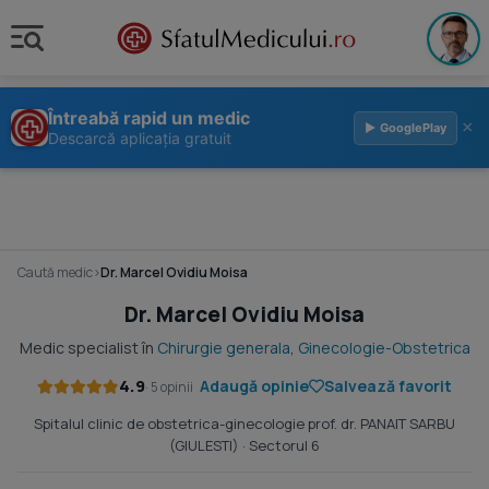
Întreabă rapid un medic
×
▶ GooglePlay
Descarcă aplicația gratuit
Caută medic
›
Dr. Marcel Ovidiu Moisa
Dr. Marcel Ovidiu Moisa
Medic specialist în
Chirurgie generala
,
Ginecologie-Obstetrica
4.9
Adaugă opinie
Salvează favorit
· 5 opinii
Spitalul clinic de obstetrica-ginecologie prof. dr. PANAIT SARBU
(GIULESTI)
· Sectorul 6