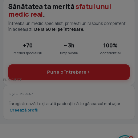
Sănătatea ta merită
sfatul unui
medic real
.
Întreabă un medic specialist, primești un răspuns competent
în aceeași zi.
De la 60 lei pe întrebare.
+70
~ 3h
100%
medici specialiști
timp mediu
confidențial
Pune o întrebare
EȘTI MEDIC?
Înregistrează-te și ajută pacienții să te găsească mai ușor.
Creează profil