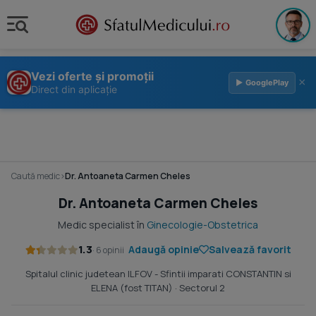
Vezi oferte și promoții
×
▶ GooglePlay
Direct din aplicație
Caută medic
›
Dr. Antoaneta Carmen Cheles
Dr. Antoaneta Carmen Cheles
Medic specialist în
Ginecologie-Obstetrica
1.3
Adaugă opinie
Salvează favorit
· 6 opinii
Spitalul clinic judetean ILFOV - Sfintii imparati CONSTANTIN si
ELENA (fost TITAN)
· Sectorul 2