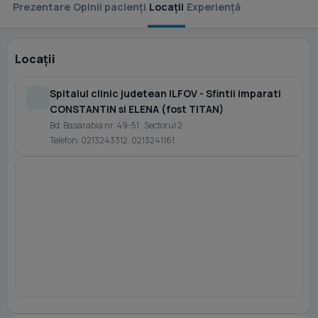
Prezentare
Opinii pacienți
Locații
Experiență
Locații
Spitalul clinic judetean ILFOV - Sfintii imparati
CONSTANTIN si ELENA (fost TITAN)
Bd. Basarabia nr. 49-51 · Sectorul 2
Telefon: 0213243312, 0213241161