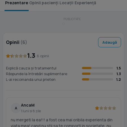
Prezentare
Opinii pacienți
Locații
Experiență
Opinii
(6)
Adaugă
1.3
· 6 opinii
Explică cauza și tratamentul
1.5
Răspunde la întrebări suplimentare
1.3
L-ai recomanda unui prieten
1.2
AncaM
A
1 luni si 8 zile
nu mergeti la ea!!! a fost cea mai oribila experienta din
viata mea! cand nu stii sa te comporti in societate, nu