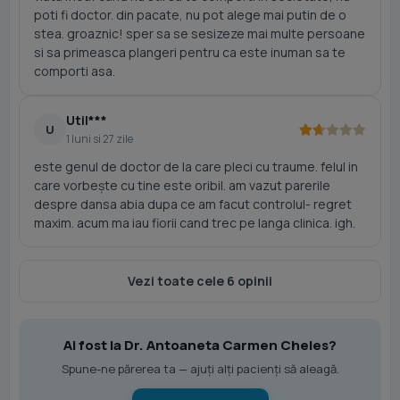
poti fi doctor. din pacate, nu pot alege mai putin de o
stea. groaznic! sper sa se sesizeze mai multe persoane
si sa primeasca plangeri pentru ca este inuman sa te
comporti asa.
Util***
U
1 luni si 27 zile
este genul de doctor de la care pleci cu traume. felul in
care vorbește cu tine este oribil. am vazut parerile
despre dansa abia dupa ce am facut controlul- regret
maxim. acum ma iau fiorii cand trec pe langa clinica. igh.
Vezi toate cele 6 opinii
Ai fost la Dr. Antoaneta Carmen Cheles?
Spune-ne părerea ta — ajuți alți pacienți să aleagă.