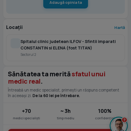
Adaugă opinia ta
Locații
Hartă
Spitalul clinic judetean ILFOV - Sfintii imparati
CONSTANTIN si ELENA (fost TITAN)
Sectorul 2
Sănătatea ta merită
sfatul unui
medic real
.
Întreabă un medic specialist, primești un răspuns competent
în aceeași zi.
De la 60 lei pe întrebare.
+70
~ 3h
100%
medici specialiști
timp mediu
confidențial
?