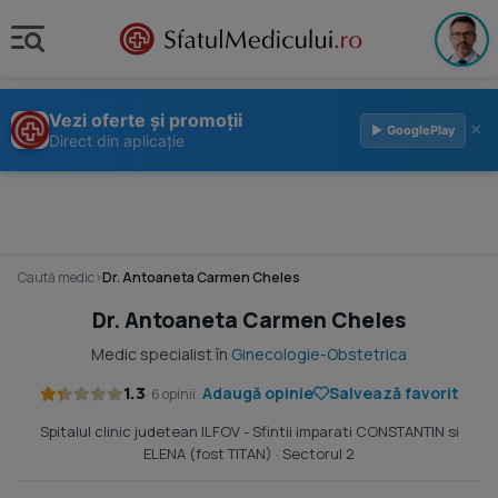
Vezi oferte și promoții
×
▶ GooglePlay
Direct din aplicație
Caută medic
›
Dr. Antoaneta Carmen Cheles
Dr. Antoaneta Carmen Cheles
Medic specialist în
Ginecologie-Obstetrica
1.3
Adaugă opinie
Salvează favorit
· 6 opinii
Spitalul clinic judetean ILFOV - Sfintii imparati CONSTANTIN si
ELENA (fost TITAN)
· Sectorul 2