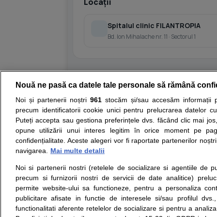
Locații
Spitalul clinic FILANTROPIA
Bd. Ion Mihalache nr. 11 · Sectorul 1
Nouă ne pasă ca datele tale personale să rămână confi
Resurse:
Autoevaluare simptome
Interpre
Noi și partenerii noștri
961
stocăm și/sau accesăm informații pe
precum identificatorii cookie unici pentru prelucrarea datelor c
Opiniile avizate ale medicilor, sfaturile si orice alt
Puteți accepta sau gestiona preferințele dvs. făcând clic mai jos,
nici diagnosticul stabilit in urma investigatiilor si 
opune utilizării unui interes legitim în orice moment pe pag
ii punem la dispozitie pentru programare in sistem
confidențialitate. Aceste alegeri vor fi raportate partenerilor noștr
navigarea.
Mai multe detalii
Despre noi
Legal
Noi si partenerii nostri (retelele de socializare si agentiile de p
Despre noi
Termeni si conditii
precum si furnizorii nostri de servicii de date analitice) prel
Contact
Politica de
permite website-ului sa functioneze, pentru a personaliza conti
Intrebari frecvente
confidentialitate
publicitare afisate in functie de interesele si/sau profilul dvs
Consultanti
Politica de cookie
functionalitati aferente retelelor de socializare si pentru a analiza
medicali
Modifica Setarile Cookie