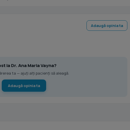
Adaugă opinia ta
ost la Dr. Ana Maria Vayna?
erea ta — ajuți alți pacienți să aleagă.
Adaugă opinia ta