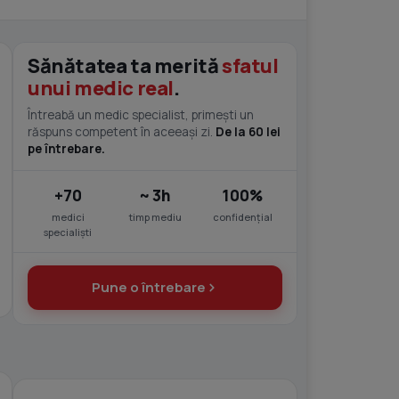
Sănătatea ta merită
sfatul
unui medic real
.
Întreabă un medic specialist, primești un
răspuns competent în aceeași zi.
De la 60 lei
pe întrebare.
+70
~ 3h
100%
medici
timp mediu
confidențial
specialiști
Pune o întrebare