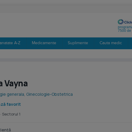
programa
7500 de 
anatate A-Z
Medicamente
Suplimente
Cauta medic
a Vayna
rgie generala
,
Ginecologie-Obstetrica
ză favorit
· Sectorul 1
iență