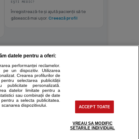
EȘTI MEDIC?
Înregistrează-te și ajută pacienții să te
găsească mai ușor.
Creează profil
răm datele pentru a oferi:
Stiri medicale
urarea performanței reclamelor.
 pe un dispozitiv. Utilizarea
ucational. Ele nu pot substitui consultul medical direct si
onalizat. Crearea profilurilor de
a consultati fie medicul Dvs., fie unul dintre medicii pe care
 pentru selectarea publicității
u publicitate personalizată.
area datelor limitate pentru a
statistici sau combinații de date
e pentru a selecta publicitatea.
tru pacient
 scanarea dispozitivului.
ACCEPT TOATE
nici si cabinete
ta medic
reaba un medic
VREAU SA MODIFIC
support@sfatulmedicului.ro
SETARILE INDIVIDUAL
eoConsult
0374 109 268
ckmed - programari