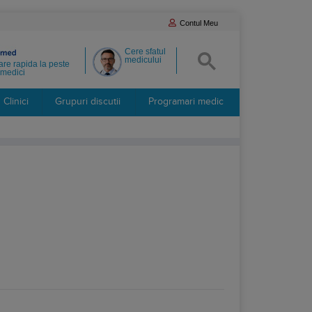
Contul Meu
Cere sfatul
medicului
re rapida la peste
medici
Clinici
Grupuri discutii
Programari medic