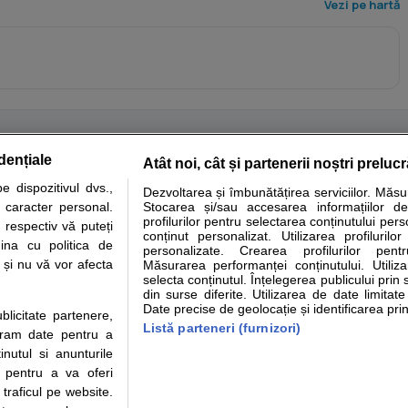
Vezi pe hartă
dențiale
Atât noi, cât și partenerii noștri preluc
tare analize
Specialitati medicale
Boli si afectiuni
Calculatoare
 dispozitivul dvs.,
Dezvoltarea și îmbunătățirea serviciilor. Măs
u caracter personal.
Stocarea și/sau accesarea informațiilor de
e informatii despre sanatate disponibile pe sfatulmedicului.ro au scop informativ si ed
profilurilor pentru selectarea conținutului pers
 respectiv vă puteți
analizelor medicale. Va sfatuim, ca pe langa informatia primita pe sfatulmedicului.ro s
conținut personalizat. Utilizarea profilurilor
ina cu politica de
personalizate. Crearea profilurilor pentr
ul de programari la medic Clickmed.
i și nu vă vor afecta
Măsurarea performanței conținutului. Utiliz
selecta conținutul. Înțelegerea publicului prin 
din surse diferite. Utilizarea de date limitat
Drepturile consumatorului
Parteneri
Pen
Date precise de geolocație și identificarea prin
ublicitate partenere,
Protectia consumatorilor -
Inscriere clinica
Cli
Listă parteneri (furnizori)
ucram date pentru a
ANPC
Creaza cont medic
Cau
nutul si anunturile
Solutionarea Alternativa a
Int
., pentru a va oferi
Litigiilor
Vid
 traficul pe website.
Parte din Grupul
Info consumator: 0800.080.999
Cli