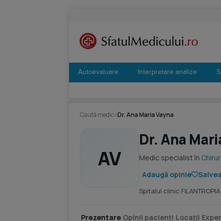
Autoevaluare
Interpretare analize
S
Caută medic
›
Dr. Ana Maria Vayna
Dr. Ana Mari
AV
Medic specialist în
Chiru
Adaugă opinie
Salvea
Spitalul clinic FILANTROPIA
Prezentare
Opinii pacienți
Locații
Exper