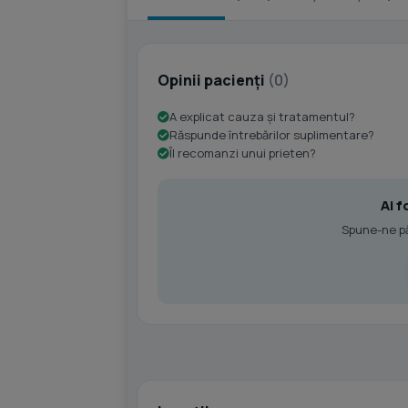
Opinii pacienți
(0)
A explicat cauza și tratamentul?
Răspunde întrebărilor suplimentare?
Îl recomanzi unui prieten?
Ai f
Spune-ne păr