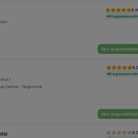
5.0
Programare onli
asov
Vezi disponibilitat
5.
Programare onli
orul 1
Cub Center
· Targoviste
Vezi disponibilitat
0.
scu