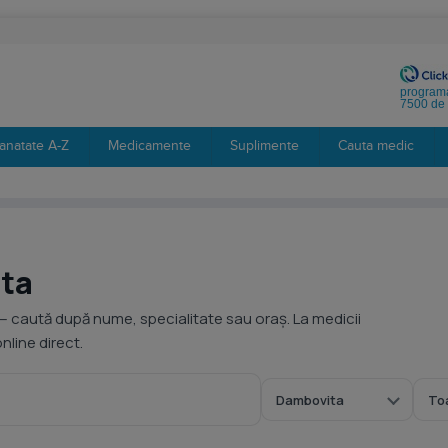
programa
7500 de 
anatate A-Z
Medicamente
Suplimente
Cauta medic
ita
— caută după nume, specialitate sau oraș. La medicii
line direct.