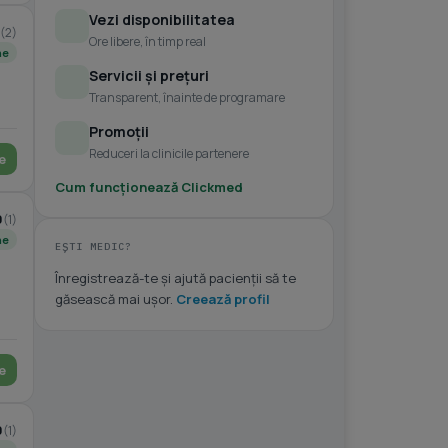
Vezi disponibilitatea
(2)
Ore libere, în timp real
ne
Servicii și prețuri
Transparent, înainte de programare
Promoții
Reduceri la clinicile partenere
e
Cum funcționează Clickmed
0
(1)
ne
EȘTI MEDIC?
Înregistrează-te și ajută pacienții să te
găsească mai ușor.
Creează profil
e
0
(1)