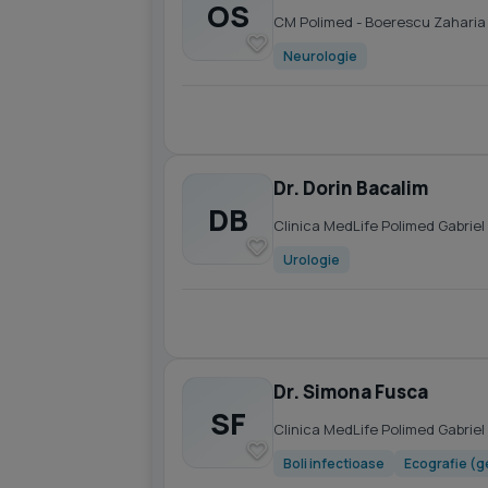
OS
CM Polimed - Boerescu Zaharia
Neurologie
Dr. Dorin Bacalim
DB
Clinica MedLife Polimed Gabrie
Urologie
Dr. Simona Fusca
SF
Clinica MedLife Polimed Gabrie
Boli infectioase
Ecografie (g