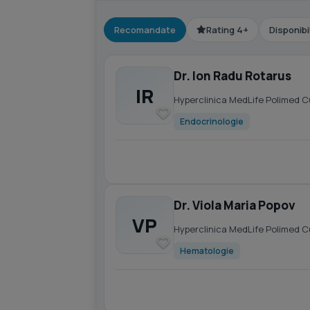
Recomandate
Rating 4+
Disponibi
Dr. Ion Radu Rotarus
IR
Hyperclinica MedLife Polimed 
Endocrinologie
Dr. Viola Maria Popov
VP
Hyperclinica MedLife Polimed 
Hematologie