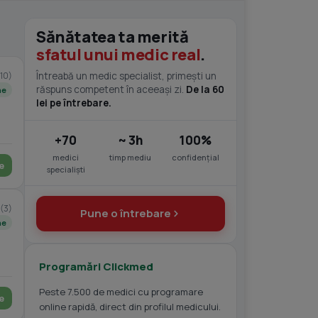
Sănătatea ta merită
sfatul unui medic real
.
(10)
Întreabă un medic specialist, primești un
răspuns competent în aceeași zi.
De la 60
ne
lei pe întrebare.
+70
~ 3h
100%
medici
timp mediu
confidențial
e
specialiști
(3)
Pune o întrebare
ne
Programări Clickmed
Peste 7.500 de medici cu programare
e
online rapidă, direct din profilul medicului.