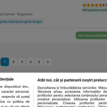
5.
Programare onli
Cub Center
· Targoviste
rafie obstretica-ginecologie
Vezi disponibilitat
1
2
3
4
5
dențiale
Atât noi, cât și partenerii noștri preluc
tare analize
Specialitati medicale
Boli si afectiuni
Calculatoare
 dispozitivul dvs.,
Dezvoltarea și îmbunătățirea serviciilor. Măs
u caracter personal.
Stocarea și/sau accesarea informațiilor de
e informatii despre sanatate disponibile pe sfatulmedicului.ro au scop informativ si ed
profilurilor pentru selectarea conținutului pers
 respectiv vă puteți
analizelor medicale. Va sfatuim, ca pe langa informatia primita pe sfatulmedicului.ro s
conținut personalizat. Utilizarea profilurilor
ina cu politica de
personalizate. Crearea profilurilor pentr
ul de programari la medic Clickmed.
i și nu vă vor afecta
Măsurarea performanței conținutului. Utiliz