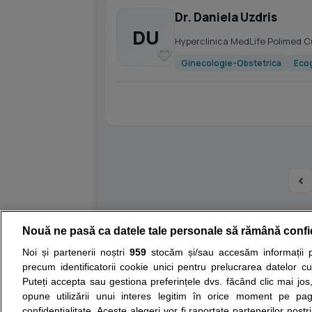
Dr. Daniela Uzdris
DU
Hyperclinica MedLife Polimed 
Ginecologie-Obstetrica
Ecog
Nouă ne pasă ca datele tale personale să rămână confi
Resurse:
Autoevaluare simptome
Interpre
Noi și partenerii noștri
959
stocăm și/sau accesăm informații pe
precum identificatorii cookie unici pentru prelucrarea datelor c
Opiniile avizate ale medicilor, sfaturile si orice alt
Puteți accepta sau gestiona preferințele dvs. făcând clic mai jos,
nici diagnosticul stabilit in urma investigatiilor si 
opune utilizării unui interes legitim în orice moment pe pag
ii punem la dispozitie pentru programare in sistem
confidențialitate. Aceste alegeri vor fi raportate partenerilor noștr