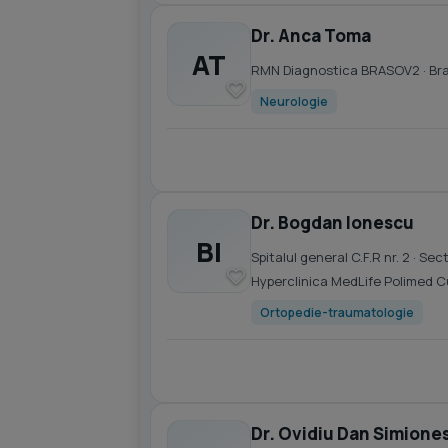
Dr. Anca Toma
AT
RMN Diagnostica BRASOV2
· Br
Neurologie
Dr. Bogdan Ionescu
BI
Spitalul general C.F.R nr. 2
· Sect
Hyperclinica MedLife Polimed 
Ortopedie-traumatologie
Dr. Ovidiu Dan Simione