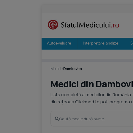
Autoevaluare
Interpretare analize
S
Medici
›
Dambovita
Medici din Dambov
Lista completă a medicilor din România 
din rețeaua Clickmed te poți programa on