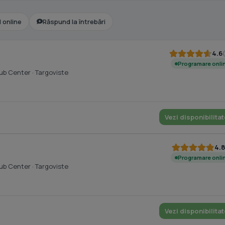
l online
Răspund la întrebări
4.6
Programare onli
Cub Center
· Targoviste
Vezi disponibilitat
4.8
Programare onli
Cub Center
· Targoviste
Vezi disponibilitat