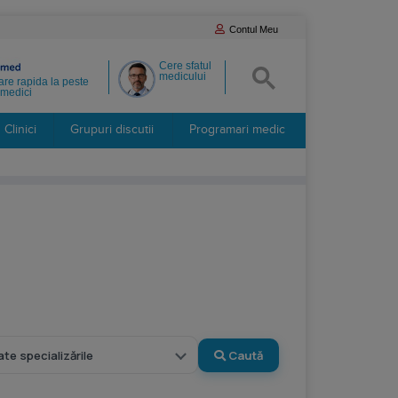
Contul Meu
Cere sfatul
medicului
re rapida la peste
medici
Clinici
Grupuri discutii
Programari medic
Caută