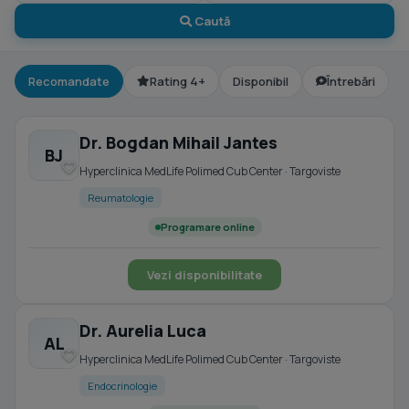
Caută
Recomandate
Rating 4+
Disponibil
Întrebări
Dr. Bogdan Mihail Jantes
BJ
Hyperclinica MedLife Polimed Cub Center · Targoviste
Reumatologie
Programare online
Vezi disponibilitate
Dr. Aurelia Luca
AL
Hyperclinica MedLife Polimed Cub Center · Targoviste
Endocrinologie