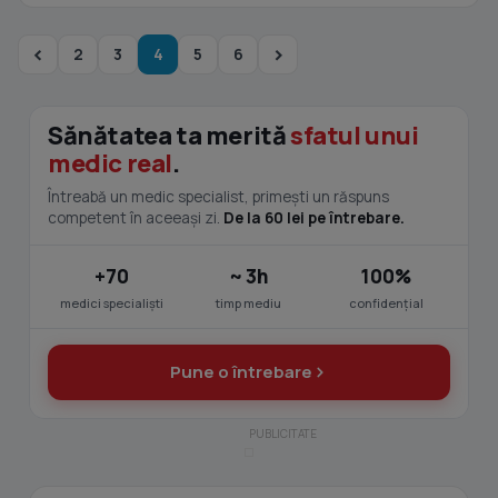
2
3
4
5
6
Sănătatea ta merită
sfatul unui
medic real
.
Întreabă un medic specialist, primești un răspuns
competent în aceeași zi.
De la 60 lei pe întrebare.
+70
~ 3h
100%
medici specialiști
timp mediu
confidențial
Pune o întrebare