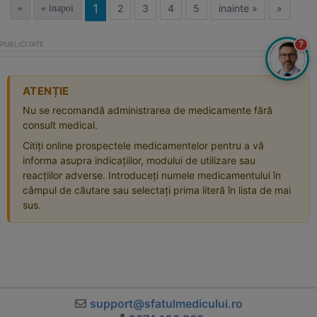
1
2
3
4
5
inainte »
»
«
« inapoi
?
ATENȚIE
Nu se recomandă administrarea de medicamente fără
consult medical.
Citiți online prospectele medicamentelor pentru a vă
informa asupra indicațiilor, modului de utilizare sau
reacțiilor adverse. Introduceți numele medicamentului în
câmpul de căutare sau selectați prima literă în lista de mai
sus.
support@sfatulmedicului.ro