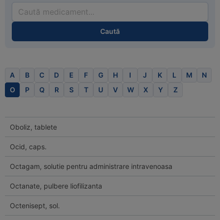
Caută
A
B
C
D
E
F
G
H
I
J
K
L
M
N
O
P
Q
R
S
T
U
V
W
X
Y
Z
Oboliz, tablete
Ocid, caps.
Octagam, solutie pentru administrare intravenoasa
Octanate, pulbere liofilizanta
Octenisept, sol.