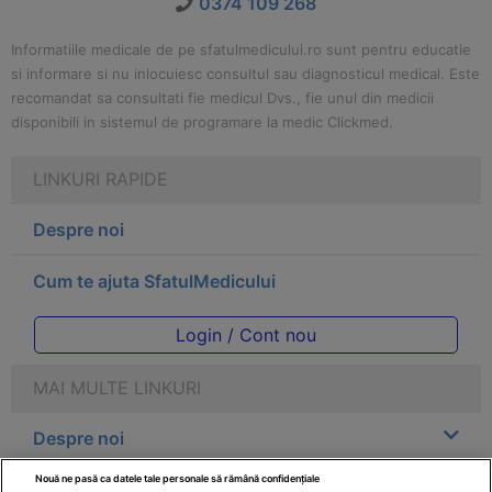
0374 109 268
Informatiile medicale de pe sfatulmedicului.ro sunt pentru educatie
si informare si nu inlocuiesc consultul sau diagnosticul medical. Este
recomandat sa consultati fie medicul Dvs., fie unul din medicii
disponibili in sistemul de programare la medic Clickmed.
LINKURI RAPIDE
Despre noi
Cum te ajuta SfatulMedicului
Login / Cont nou
MAI MULTE LINKURI
Despre noi
Nouă ne pasă ca datele tale personale să rămână confidențiale
Legal