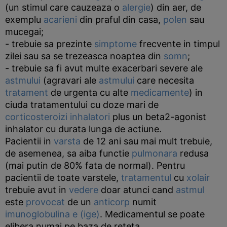
(un stimul care cauzeaza o
alergie
) din aer, de
exemplu
acarieni
din praful din casa,
polen
sau
mucegai;
- trebuie sa prezinte
simptome
frecvente in timpul
zilei sau sa se trezeasca noaptea din
somn
;
- trebuie sa fi avut multe exacerbari severe ale
astmului
(agravari ale
astmului
care necesita
tratament
de urgenta cu alte
medicamente
) in
ciuda tratamentului cu doze mari de
corticosteroizi inhalatori
plus un beta2-agonist
inhalator cu durata lunga de actiune.
Pacientii in
varsta
de 12 ani sau mai mult trebuie,
de asemenea, sa aiba functie
pulmonara
redusa
(mai putin de 80% fata de normal). Pentru
pacientii de toate varstele,
tratamentul
cu
xolair
trebuie avut in
vedere
doar atunci cand
astmul
este
provocat
de un
anticorp
numit
imunoglobulina e (ige)
. Medicamentul se poate
elibera numai pe baza de reteta.