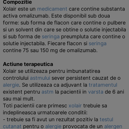
Compozitie
Xolair este un
medicament
care contine substanta
activa omalizumab. Este disponibil sub doua
forme: sub forma de flacon care contine o pulbere
si un solvent din care se obtine o solutie injectabila
si sub forma de
seringa
preumpluta care contine o
solutie injectabila. Fiecare flacon si
seringa
contine 75 sau 150 mg de omalizumab.
Actiune terapeutica
Xolair se utilizeaza pentru imbunatatirea
controlului
astmului
sever persistent cauzat de o
alergie
. Se utilizeaza ca adjuvant la
tratamentul
existent pentru
astm
la pacientii in
varsta
de 6 ani
sau mai mult.
Toti pacientii care primesc
xolair
trebuie sa
indeplineasca urmatoarele conditii:
- trebuie sa fi avut un rezultat pozitiv la
testul
cutanat
pentru o
alergie
provocata de un
alergen