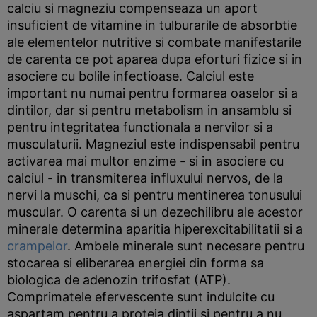
calciu si magneziu compenseaza un aport
insuficient de vitamine in tulburarile de absorbtie
ale elementelor nutritive si combate manifestarile
de carenta ce pot aparea dupa eforturi fizice si in
asociere cu bolile infectioase. Calciul este
important nu numai pentru formarea oaselor si a
dintilor, dar si pentru metabolism in ansamblu si
pentru integritatea functionala a nervilor si a
musculaturii. Magneziul este indispensabil pentru
activarea mai multor enzime - si in asociere cu
calciul - in transmiterea influxului nervos, de la
nervi la muschi, ca si pentru mentinerea tonusului
muscular. O carenta si un dezechilibru ale acestor
minerale determina aparitia hiperexcitabilitatii si a
crampelor
. Ambele minerale sunt necesare pentru
stocarea si eliberarea energiei din forma sa
biologica de adenozin trifosfat (ATP).
Comprimatele efervescente sunt indulcite cu
aspartam pentru a proteja dintii si pentru a nu