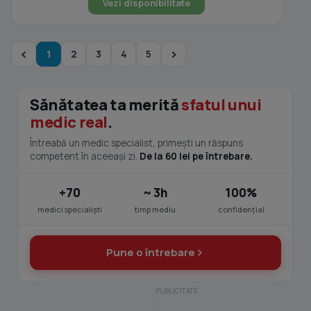
Vezi disponibilitate
1
2
3
4
5
Sănătatea ta merită
sfatul unui
medic real
.
Întreabă un medic specialist, primești un răspuns
competent în aceeași zi.
De la 60 lei pe întrebare.
+70
~ 3h
100%
medici specialiști
timp mediu
confidențial
Pune o întrebare