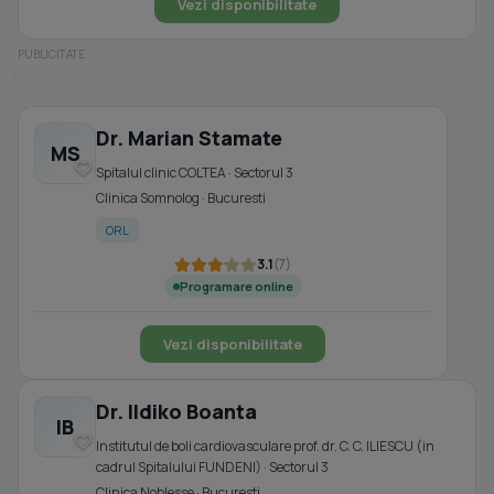
Vezi disponibilitate
Dr. Marian Stamate
MS
Spitalul clinic COLTEA · Sectorul 3
Clinica Somnolog · Bucuresti
ORL
3.1
(7)
Programare online
Vezi disponibilitate
Dr. Ildiko Boanta
IB
Institutul de boli cardiovasculare prof. dr. C. C. ILIESCU (in
cadrul Spitalului FUNDENI) · Sectorul 3
Clinica Noblesse · Bucuresti