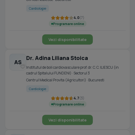
Cardiologie
4.0
(7)
Programare online
Vezi disponibilitate
Dr. Adina Liliana Stoica
AS
Institutul de boli cardiovasculare prof. dr. C. C. ILIESCU (in
cadrul Spitalului FUNDENI) · Sectorul 3
Centrul Medical Provita (Agricultori) · Bucuresti
Cardiologie
4.7
(3)
Programare online
Vezi disponibilitate