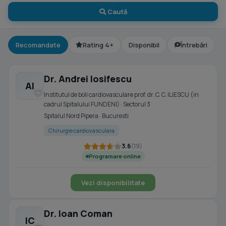
Caută
Recomandate
Rating 4+
Disponibil
Întrebări
Dr. Andrei Iosifescu
AI
Institutul de boli cardiovasculare prof. dr. C. C. ILIESCU (in
cadrul Spitalului FUNDENI) · Sectorul 3
Spitalul Nord Pipera · Bucuresti
Chirurgie cardiovasculara
3.6
(19)
Programare online
Vezi disponibilitate
Dr. Ioan Coman
IC