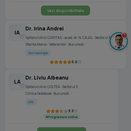
Vezi disponibilitate
Dr. Irina Andrei
IA
?
Spitalul clinic CARITAS - acad. dr. N. CAJAL · Sectorul 3
Sfanta Maria - Veteranilor · Bucuresti
Dermatologie
5.0
(1)
Dr. Liviu Albeanu
LA
Spitalul clinic COLTEA · Sectorul 3
Clinica Noblesse · Bucuresti
ORL
3.3
(1)
Programare online