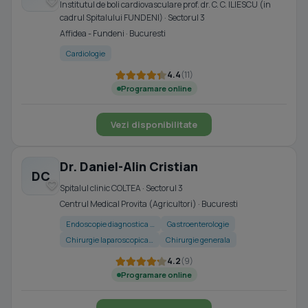
Institutul de boli cardiovasculare prof. dr. C. C. ILIESCU (in
cadrul Spitalului FUNDENI) · Sectorul 3
Affidea - Fundeni · Bucuresti
Cardiologie
4.4
(11)
Programare online
Vezi disponibilitate
Dr. Daniel-Alin Cristian
DC
Spitalul clinic COLTEA · Sectorul 3
Centrul Medical Provita (Agricultori) · Bucuresti
Endoscopie diagnostica …
Gastroenterologie
Chirurgie laparoscopica…
Chirurgie generala
4.2
(9)
Programare online