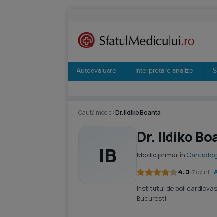
Autoevaluare
Interpretare analize
S
Caută medic
›
Dr. Ildiko Boanta
Dr. Ildiko Bo
IB
Medic primar în
Cardiolog
4.0
· 7 opinii
Institutul de boli cardiovas
Bucuresti