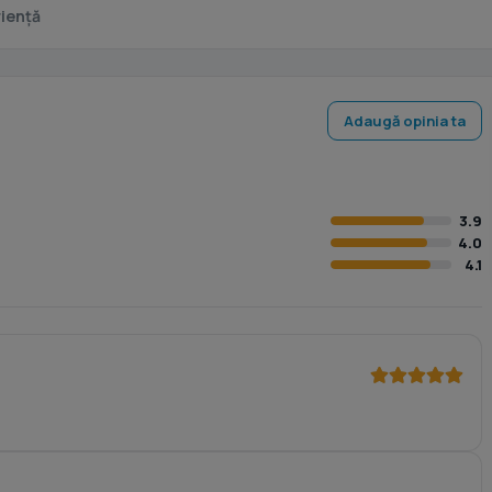
iență
Adaugă opinia ta
3.9
4.0
4.1