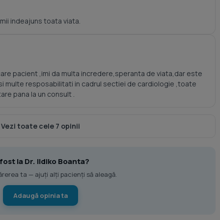
mii indeajuns toata viata.
care pacient ,imi da multa incredere,speranta de viata,dar este
i multe resposabilitati in cadrul sectiei de cardiologie ,toate
re pana la un consult .
Vezi toate cele 7 opinii
 fost la Dr. Ildiko Boanta?
erea ta — ajuți alți pacienți să aleagă.
Adaugă opinia ta