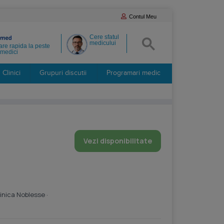
Contul Meu
Cere sfatul
medicului
re rapida la peste
medici
Clinici
Grupuri discutii
Programari medic
Vezi disponibilitate
inica Noblesse
·