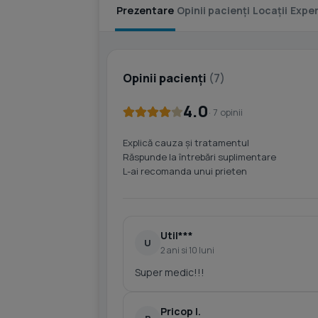
Prezentare
Opinii pacienți
Locații
Exper
Opinii pacienți
(7)
4.0
· 7 opinii
Explică cauza și tratamentul
Răspunde la întrebări suplimentare
L-ai recomanda unui prieten
Util***
U
2 ani si 10 luni
Super medic!!!
Pricop I.