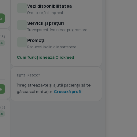
Vezi disponibilitatea
Ore libere, în timp real
e
Servicii și prețuri
Transparent, înainte de programare
(15)
Promoții
ne
Reduceri la clinicile partenere
Cum funcționează Clickmed
EȘTI MEDIC?
Înregistrează-te și ajută pacienții să te
e
găsească mai ușor.
Creează profil
(5)
ne