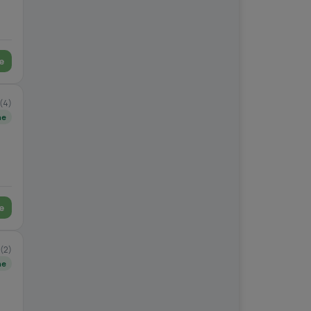
e
(4)
ne
e
(2)
ne