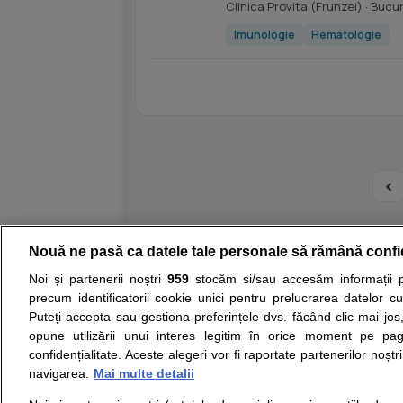
Clinica Provita (Frunzei)
· Bucu
Imunologie
Hematologie
Nouă ne pasă ca datele tale personale să rămână confi
Resurse:
Autoevaluare simptome
Interpre
Noi și partenerii noștri
959
stocăm și/sau accesăm informații pe
precum identificatorii cookie unici pentru prelucrarea datelor c
Opiniile avizate ale medicilor, sfaturile si orice alt
Puteți accepta sau gestiona preferințele dvs. făcând clic mai jos,
nici diagnosticul stabilit in urma investigatiilor si 
opune utilizării unui interes legitim în orice moment pe pag
ii punem la dispozitie pentru programare in sistem
confidențialitate. Aceste alegeri vor fi raportate partenerilor noștr
navigarea.
Mai multe detalii
Despre noi
Legal