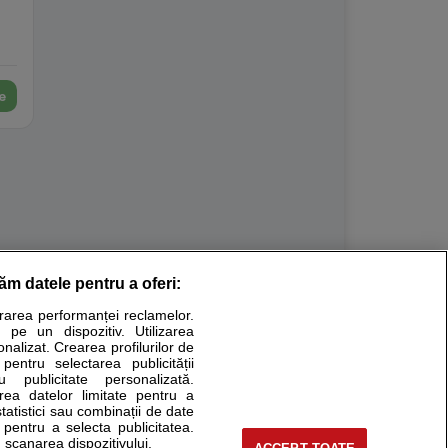
e
răm datele pentru a oferi:
Stiri medicale
urarea performanței reclamelor.
 pe un dispozitiv. Utilizarea
ucational. Ele nu pot substitui consultul medical direct si
onalizat. Crearea profilurilor de
a consultati fie medicul Dvs., fie unul dintre medicii pe care
 pentru selectarea publicității
u publicitate personalizată.
area datelor limitate pentru a
statistici sau combinații de date
e pentru a selecta publicitatea.
tru pacient
 scanarea dispozitivului.