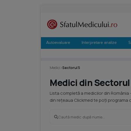
Autoevaluare
Interpretare analize
S
Medici
›
Sectorul 5
Medici din Sectorul
Lista completă a medicilor din România 
din rețeaua Clickmed te poți programa on