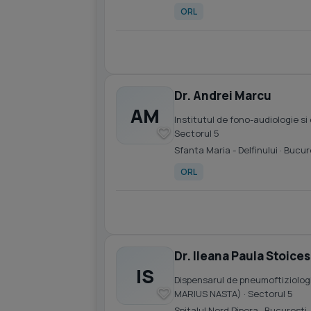
ORL
Dr. Andrei Marcu
AM
Institutul de fono-audiologie si 
Sectorul 5
Sfanta Maria - Delfinului
· Bucur
ORL
Dr. Ileana Paula Stoice
IS
Dispensarul de pneumoftiziologie
MARIUS NASTA)
· Sectorul 5
Spitalul Nord Pipera
· Bucuresti