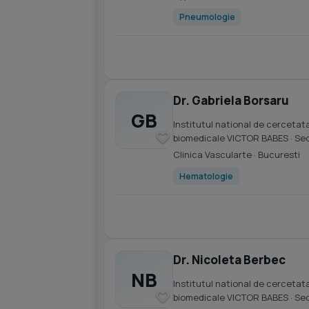
Pneumologie
Dr. Gabriela Borsaru
GB
Institutul national de cercetata
biomedicale VICTOR BABES
· Se
Clinica Vascularte
· Bucuresti
Hematologie
Dr. Nicoleta Berbec
NB
Institutul national de cercetata
biomedicale VICTOR BABES
· Se