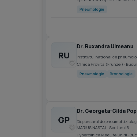
Pneumologie
Dr. Ruxandra Ulmeanu
RU
Institutul national de pneumolo
Clinica Provita (Frunzei)
· Bucu
Pneumologie
Bronhologie
Dr. Georgeta-Gilda Po
GP
Dispensarul de pneumoftiziologie
MARIUS NASTA)
· Sectorul 5
Hyperclinica MedLife Unirii
· Buc