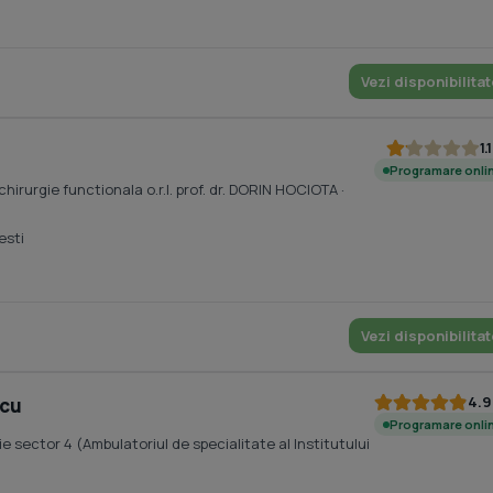
Vezi disponibilitat
1.1
Programare onli
chirurgie functionala o.r.l. prof. dr. DORIN HOCIOTA
·
esti
Vezi disponibilitat
4.9
scu
Programare onli
 sector 4 (Ambulatoriul de specialitate al Institutului