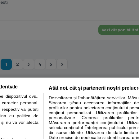
resti
Vezi disponibilitat
1
2
3
4
5
dențiale
Atât noi, cât și partenerii noștri preluc
tare analize
Specialitati medicale
Boli si afectiuni
Calculatoare
 dispozitivul dvs.,
Dezvoltarea și îmbunătățirea serviciilor. Măs
u caracter personal.
Stocarea și/sau accesarea informațiilor de
e informatii despre sanatate disponibile pe sfatulmedicului.ro au scop informativ si ed
profilurilor pentru selectarea conținutului pers
 respectiv vă puteți
analizelor medicale. Va sfatuim, ca pe langa informatia primita pe sfatulmedicului.ro s
conținut personalizat. Utilizarea profilurilor
ina cu politica de
personalizate. Crearea profilurilor pentr
ul de programari la medic Clickmed.
i și nu vă vor afecta
Măsurarea performanței conținutului. Utiliz
selecta conținutul. Înțelegerea publicului prin 
din surse diferite. Utilizarea de date limitat
Drepturile consumatorului
Parteneri
Pen
Date precise de geolocație și identificarea prin