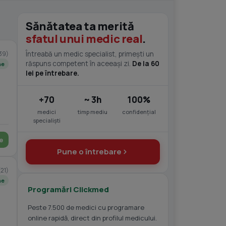
Sănătatea ta merită
sfatul unui medic real
.
39)
Întreabă un medic specialist, primești un
răspuns competent în aceeași zi.
De la 60
ne
lei pe întrebare.
+70
~ 3h
100%
medici
timp mediu
confidențial
specialiști
e
Pune o întrebare
(21)
ne
Programări Clickmed
Peste 7.500 de medici cu programare
online rapidă, direct din profilul medicului.