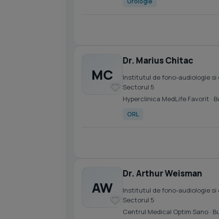
Urologie
Dr. Marius Chitac
MC
Institutul de fono-audiologie si 
Sectorul 5
Hyperclinica MedLife Favorit
· B
ORL
Dr. Arthur Weisman
AW
Institutul de fono-audiologie si 
Sectorul 5
Centrul Medical Optim Sano
· B