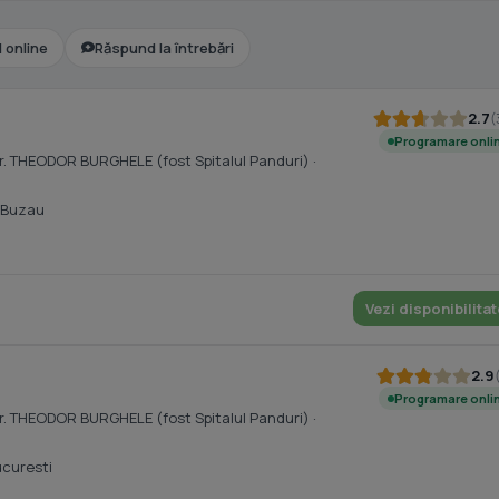
l online
Răspund la întrebări
2.7
(
Programare onli
. dr. THEODOR BURGHELE (fost Spitalul Panduri)
·
 Buzau
Vezi disponibilitat
2.9
Programare onli
. dr. THEODOR BURGHELE (fost Spitalul Panduri)
·
ucuresti