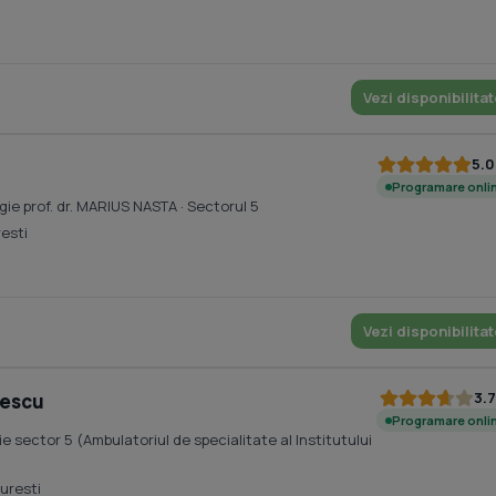
Vezi disponibilitat
5.0
Programare onli
gie prof. dr. MARIUS NASTA
· Sectorul 5
resti
Vezi disponibilitat
3.7
pescu
Programare onli
 sector 5 (Ambulatoriul de specialitate al Institutului
uresti