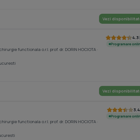
Vezi disponibilitat
4.3
Programare onli
chirurgie functionala o.r.l. prof. dr. DORIN HOCIOTA
·
ucuresti
Vezi disponibilitat
3.4
Programare onli
chirurgie functionala o.r.l. prof. dr. DORIN HOCIOTA
·
ucuresti