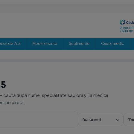
programa
7500 de 
anatate A-Z
Medicamente
Suplimente
Cauta medic
 5
— caută după nume, specialitate sau oraș. La medicii
line direct.