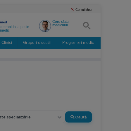
Contul Meu
Cere sfatul
medicului
re rapida la peste
medici
Clinici
Grupuri discutii
Programari medic
Caută