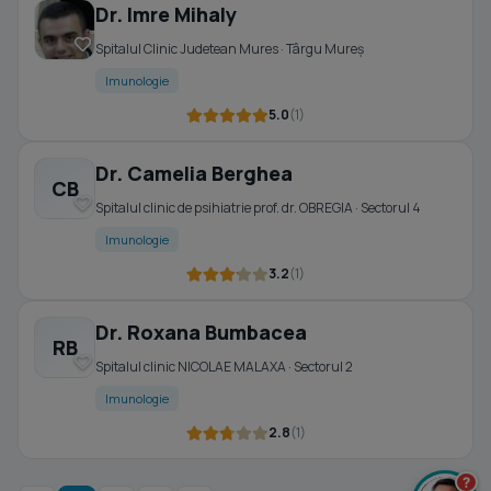
Dr. Imre Mihaly
Spitalul Clinic Judetean Mures · Târgu Mureş
Imunologie
5.0
(1)
Dr. Camelia Berghea
CB
Spitalul clinic de psihiatrie prof. dr. OBREGIA · Sectorul 4
Imunologie
3.2
(1)
Dr. Roxana Bumbacea
RB
Spitalul clinic NICOLAE MALAXA · Sectorul 2
Imunologie
2.8
(1)
?