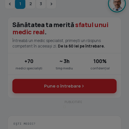
1
2
3
Sănătatea ta merită
sfatul unui
medic real
.
Întreabă un medic specialist, primești un răspuns
competent în aceeași zi.
De la 60 lei pe întrebare.
+70
~ 3h
100%
medici specialiști
timp mediu
confidențial
Pune o întrebare
EȘTI MEDIC?