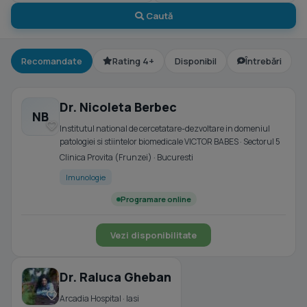
Caută
Recomandate
Rating 4+
Disponibil
Întrebări
Dr. Nicoleta Berbec
NB
Institutul national de cercetatare-dezvoltare in domeniul
patologiei si stiintelor biomedicale VICTOR BABES · Sectorul 5
Clinica Provita (Frunzei) · Bucuresti
Imunologie
Programare online
Vezi disponibilitate
Dr. Raluca Gheban
Arcadia Hospital · Iasi