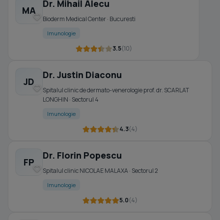
Dr. Mihail Alecu
MA
Bioderm Medical Center · Bucuresti
Imunologie
3.5
(10)
Dr. Justin Diaconu
JD
Spitalul clinic de dermato-venerologie prof. dr. SCARLAT
LONGHIN · Sectorul 4
Imunologie
4.3
(4)
Dr. Florin Popescu
FP
Spitalul clinic NICOLAE MALAXA · Sectorul 2
Imunologie
5.0
(4)