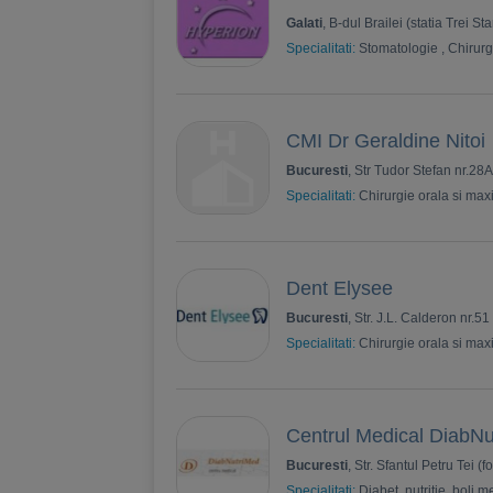
Galati
, B-dul Brailei (statia Trei Sta
Specialitati:
Stomatologie
,
Chirurg
CMI Dr Geraldine Nitoi
Bucuresti
, Str Tudor Stefan nr.28A
Specialitati:
Chirurgie orala si maxi
Dent Elysee
Bucuresti
, Str. J.L. Calderon nr.51
Specialitati:
Chirurgie orala si maxi
Centrul Medical DiabN
Bucuresti
, Str. Sfantul Petru Tei (f
Specialitati:
Diabet, nutritie, boli 