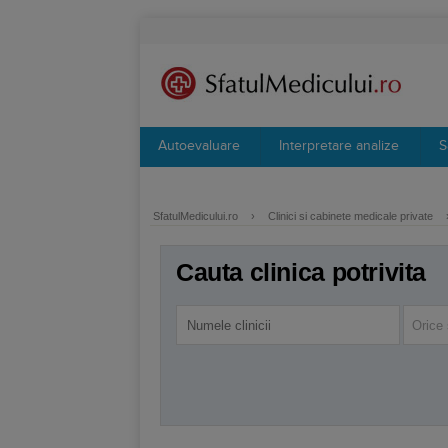
Autoevaluare
Interpretare analize
S
SfatulMedicului.ro
›
Clinici si cabinete medicale private
Cauta clinica potrivita
Orice 