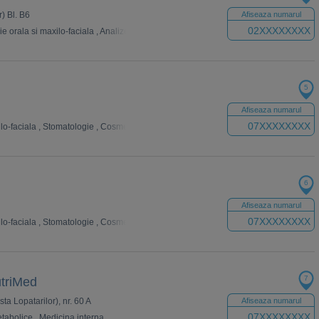
r) Bl. B6
Afiseaza numarul
02XXXXXXXX
ie orala si maxilo-faciala
,
Analize Medicale
,
Dermatologie
,
Ginecologie
,
Chirurgi
5
Afiseaza numarul
07XXXXXXXX
lo-faciala
,
Stomatologie
,
Cosmetica dentara
,
Ortodontie
6
Afiseaza numarul
07XXXXXXXX
lo-faciala
,
Stomatologie
,
Cosmetica dentara
,
Ortodontie
7
utriMed
osta Lopatarilor), nr. 60 A
Afiseaza numarul
07XXXXXXXX
metabolice
,
Medicina interna