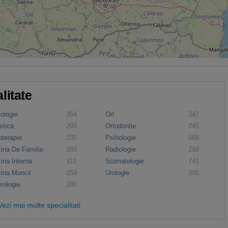
litate
ologie
354
Orl
347
stica
290
Ortodontie
245
oterapie
235
Psihologie
568
ina De Familie
283
Radiologie
299
ina Interna
311
Stomatologie
741
ina Muncii
259
Urologie
206
mologie
280
Vezi mai multe specialitati