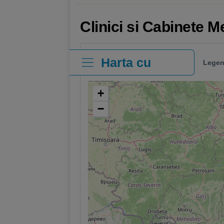
Clinici si Cabinete M
Harta cu
Legen
clinici
+
−