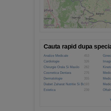
Cauta rapid dupa specia
Analize Medicale
453
Ginec
Cardiologie
326
Imagi
Chirurgie Orala Si Maxilo
282
Kinet
Faciala
Cosmetica Dentara
276
Medic
Dermatologie
355
Medic
Diabet Zaharat Nutritie Si Boli
193
Medic
Metabolice
Estetica
239
Oftal