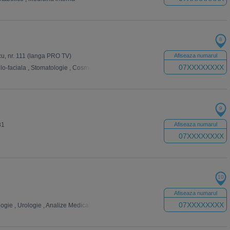
8
u, nr. 111 (langa PRO TV)
Afiseaza numarul
07XXXXXXXX
lo-faciala
,
Stomatologie
,
Cosmetica dentara
,
Ortodontie
9
81
Afiseaza numarul
07XXXXXXXX
10
Afiseaza numarul
07XXXXXXXX
logie
,
Urologie
,
Analize Medicale
,
Neurologie
,
Psihiatrie
,
Dermatologie
,
Psiholo