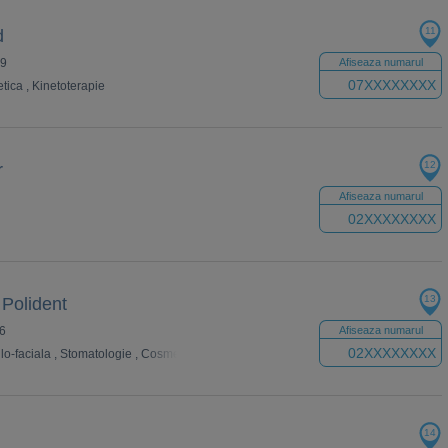
11
d
 9
Afiseaza numarul
07XXXXXXXX
etica
,
Kinetoterapie
12
r
Afiseaza numarul
02XXXXXXXX
13
 Polident
76
Afiseaza numarul
02XXXXXXXX
lo-faciala
,
Stomatologie
,
Cosmetica dentara
,
Ortodontie
14