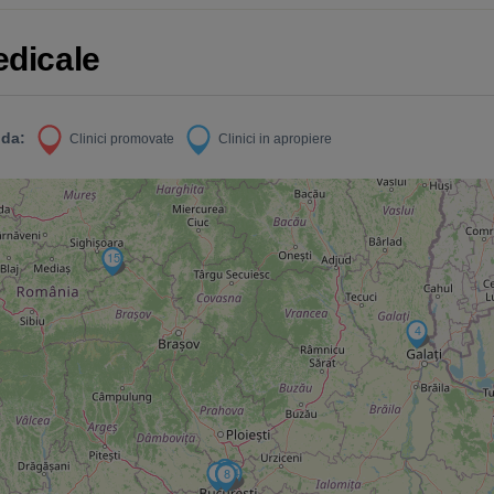
edicale
da:
Clinici promovate
Clinici in apropiere
15
6
4
12
5
9
2
10
11
3
13
1
14
7
8