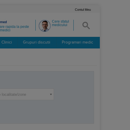
Contul Meu
Cere sfatul
medicului
re rapida la peste
medici
Clinici
Grupuri discutii
Programari medic
 localitate/zone