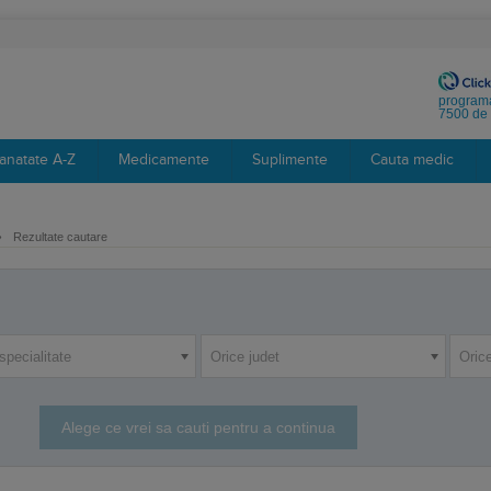
programa
7500 de 
anatate A-Z
Medicamente
Suplimente
Cauta medic
›
Rezultate cautare
specialitate
Orice judet
Orice