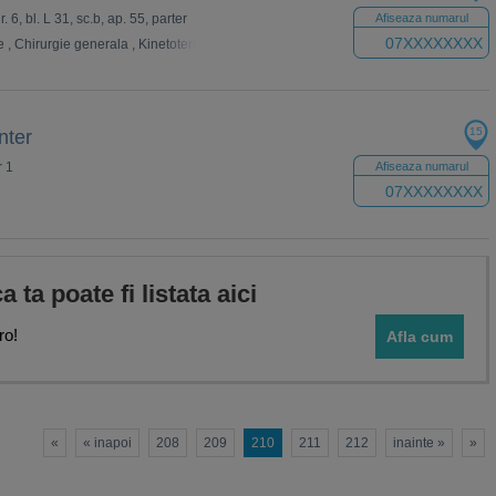
r. 6, bl. L 31, sc.b, ap. 55, parter
Afiseaza numarul
07XXXXXXXX
e
,
Chirurgie generala
,
Kinetoterapie
15
nter
r 1
Afiseaza numarul
07XXXXXXXX
ca ta poate fi listata aici
ro!
Afla cum
«
« inapoi
208
209
210
211
212
inainte »
»