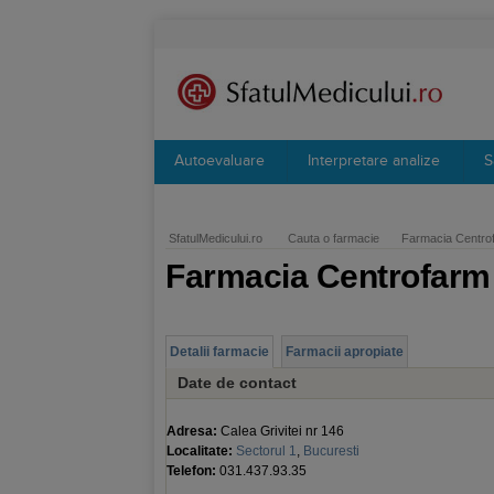
Autoevaluare
Interpretare analize
S
SfatulMedicului.ro
Cauta o farmacie
Farmacia Centro
Farmacia Centrofarm
Detalii farmacie
Farmacii apropiate
Date de contact
Adresa:
Calea Grivitei nr 146
Localitate:
Sectorul 1
,
Bucuresti
Telefon:
031.437.93.35