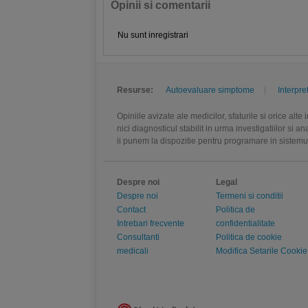
Opinii si comentarii
Nu sunt inregistrari
Resurse:
Autoevaluare simptome
Interpre
Opiniile avizate ale medicilor, sfaturile si orice alt
nici diagnosticul stabilit in urma investigatiilor si 
ii punem la dispozitie pentru programare in sistem
Despre noi
Legal
Despre noi
Termeni si conditii
Contact
Politica de
Intrebari frecvente
confidentialitate
Consultanti
Politica de cookie
medicali
Modifica Setarile Cookie