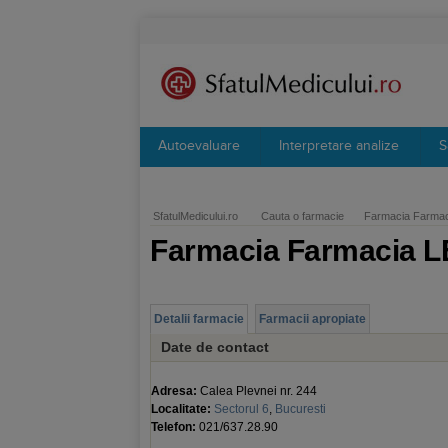
Autoevaluare
Interpretare analize
S
SfatulMedicului.ro
Cauta o farmacie
Farmacia Farma
Farmacia Farmacia 
Detalii farmacie
Farmacii apropiate
Date de contact
Adresa:
Calea Plevnei nr. 244
Localitate:
Sectorul 6
,
Bucuresti
Telefon:
021/637.28.90