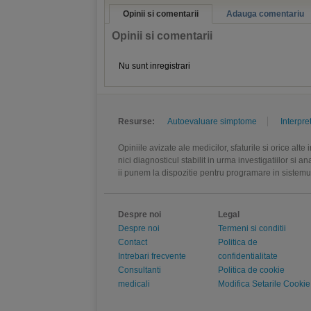
Opinii si comentarii
Adauga comentariu
Opinii si comentarii
Nu sunt inregistrari
Resurse:
Autoevaluare simptome
Interpre
Opiniile avizate ale medicilor, sfaturile si orice alt
nici diagnosticul stabilit in urma investigatiilor si 
ii punem la dispozitie pentru programare in sistem
Despre noi
Legal
Despre noi
Termeni si conditii
Contact
Politica de
Intrebari frecvente
confidentialitate
Consultanti
Politica de cookie
medicali
Modifica Setarile Cookie