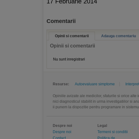
17 Februarie 2014
Comentarii
Opinii si comentarii
Adauga comentariu
Opinii si comentarii
Nu sunt inregistrari
Resurse:
Autoevaluare simptome
Interpre
Opiniile avizate ale medicilor, sfaturile si orice alt
nici diagnosticul stabilit in urma investigatiilor si 
ii punem la dispozitie pentru programare in sistem
Despre noi
Legal
Despre noi
Termeni si conditii
Contact
Politica de