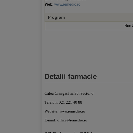
Web:
www.remedio.ro
Program
Non 
Detalii farmacie
Calea Crangasi nr. 30, Sector 6
Telefon: 021 221 40 88
Website: www.remedio.ro
E-mail:
office@remedio.ro