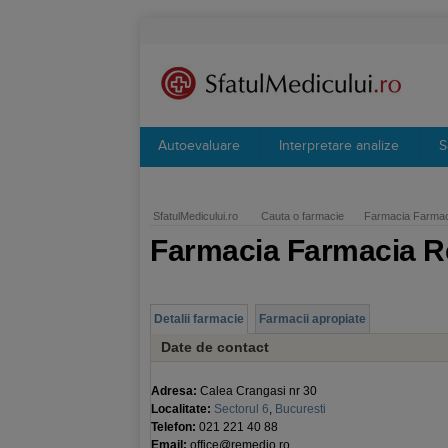
Autoevaluare
Interpretare analize
S
SfatulMedicului.ro
Cauta o farmacie
Farmacia Farmac
Farmacia Farmacia R
Detalii farmacie
Farmacii apropiate
Date de contact
Adresa:
Calea Crangasi nr 30
Localitate:
Sectorul 6
,
Bucuresti
Telefon:
021 221 40 88
Email:
office@remedio.ro