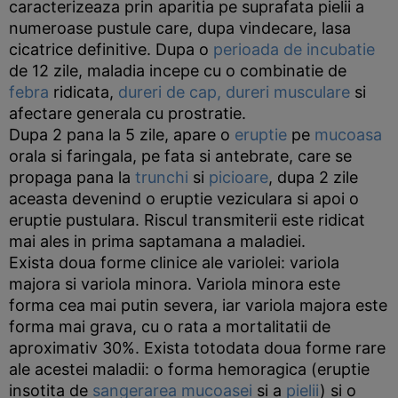
caracterizeaza prin aparitia pe suprafata pielii a
numeroase pustule care, dupa vindecare, lasa
cicatrice definitive. Dupa o
perioada de incubatie
de 12 zile, maladia incepe cu o combinatie de
febra
ridicata,
dureri de cap,
dureri musculare
si
afectare generala cu prostratie.
Dupa 2 pana la 5 zile, apare o
eruptie
pe
mucoasa
orala si faringala, pe fata si antebrate, care se
propaga pana la
trunchi
si
picioare
, dupa 2 zile
aceasta devenind o eruptie veziculara si apoi o
eruptie pustulara. Riscul transmiterii este ridicat
mai ales in prima saptamana a maladiei.
Exista doua forme clinice ale variolei: variola
majora si variola minora. Variola minora este
forma cea mai putin severa, iar variola majora este
forma mai grava, cu o rata a mortalitatii de
aproximativ 30%. Exista totodata doua forme rare
ale acestei maladii: o forma hemoragica (eruptie
insotita de
sangerarea
mucoasei
si a
pielii
) si o