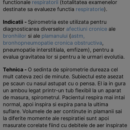
functionale
respiratorii
(totalitatea examenelor
destinate sa evalueze functia
respiratorie
).
Indicatii -
Spirometria este utilizata pentru
diagnosticarea diverselor
afectiuni cronice
ale
bronhiilor
si ale
plamanului
(
astm,
bronhopneumopatie cronica obstructiva
,
pneumopatie interstitiala, emfizem), pentru a
evalua gravitatea lor si pentru a le urmari evolutia.
Tehnica -
O sedinta de spirometrie dureaza cel
mult cateva zeci de minute. Subiectul este asezat
pe scaun cu nasul astupat cu o pensa. El ia in gura
un ambou legat printr-un tub flexibil la un aparat
de masura, spirometrul. Pacientul respira mai intai
normal, apoi inspira si expira pana la ultima
suflare. Volumele de aer continute in plamanii sai
la diferite momente ale respiratiei sunt apoi
masurate corelate fiind cu debitele de aer inspirate