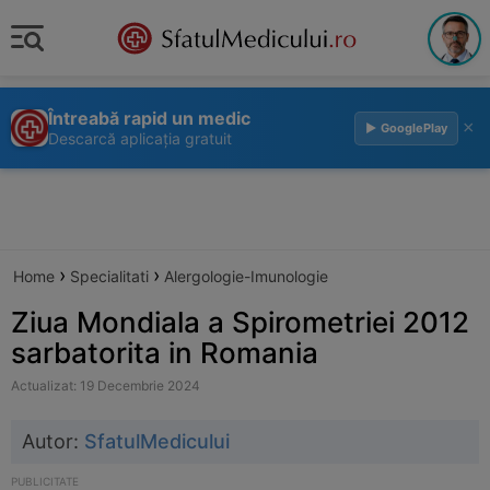
Întreabă rapid un medic
×
▶ GooglePlay
Descarcă aplicația gratuit
›
›
Home
Specialitati
Alergologie-Imunologie
Ziua Mondiala a Spirometriei 2012
sarbatorita in Romania
Actualizat: 19 Decembrie 2024
Autor:
SfatulMedicului