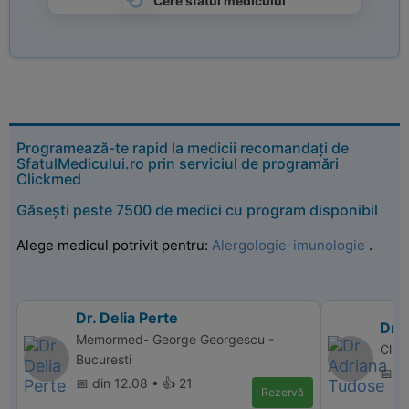
Cere sfatul medicului
Programează-te rapid la medicii recomandați de
SfatulMedicului.ro prin serviciul de programări
Clickmed
Găsești peste 7500 de medici cu program disponibil
Alege medicul potrivit pentru:
Alergologie-imunologie
.
Dr. Delia Perte
Dr.
Memormed- George Georgescu -
Clin
Bucuresti
📅 d
📅 din 12.08 • 👍 21
Rezervă