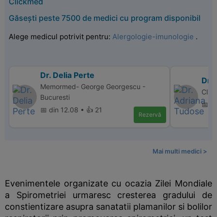
Clickmed
Găsești peste 7500 de medici cu program disponibil
Alege medicul potrivit pentru:
Alergologie-imunologie
.
Dr. Delia Perte
Dr.
Memormed- George Georgescu -
Clin
Bucuresti
📅 d
📅 din 12.08 • 👍 21
Rezervă
Mai multi medici >
Evenimentele organizate cu ocazia Zilei Mondiale
a Spirometriei urmaresc cresterea gradului de
constientizare asupra sanatatii plamanilor si bolilor