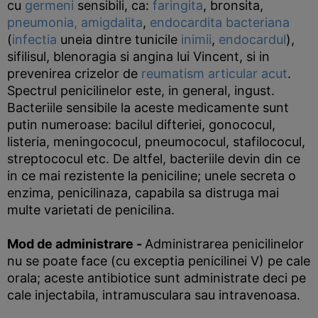
cu
germeni
sensibili, ca:
faringita
, bronsita,
pneumonia,
amigdalita
,
endocardita bacteriana
(
infectia
uneia dintre tunicile
inimii
,
endocardul
),
sifilisul, blenoragia si angina lui Vincent, si in
prevenirea crizelor de
reumatism articular acut
.
Spectrul penicilinelor este, in general, ingust.
Bacteriile sensibile la aceste medicamente sunt
putin numeroase: bacilul difteriei, gonococul,
listeria, meningococul, pneumococul, stafilococul,
streptococul etc. De altfel, bacteriile devin din ce
in ce mai rezistente la peniciline; unele secreta o
enzima, penicilinaza, capabila sa distruga mai
multe varietati de penicilina.
Mod de administrare
-
Administrarea penicilinelor
nu se poate face (cu exceptia penicilinei V) pe cale
orala; aceste antibiotice sunt administrate deci pe
cale injectabila, intramusculara sau intravenoasa.