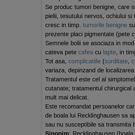
Se produc tumori benigne, care se 
pielii, tesutului nervos, ochiului 
cresc in timp.
tumorile benigne
su
prezente placi pigmentate (pete c
Semnele bolii se asociaza in mod
cateva pete
cafea
cu
lapte
, in ti
Tot asa,
complicatiile
(
surditate
,
c
variaza, depinzand de localizarea m
Tratamentul este cel al simptomelo
cutanate; tratamentul chirurgical 
mult mai delicat.
Este recomandat persoanelor care
de boala lui Recklinghausen sa ape
sau nu susceptibile sa transmita 
Sinonim
: Recklinghausen (boala a