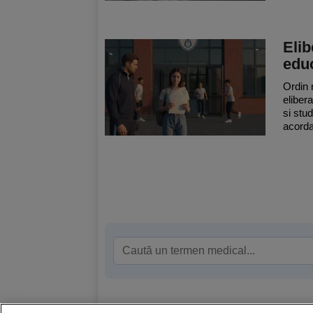
Elib
educ
Ordin 
elibera
si stu
acorda