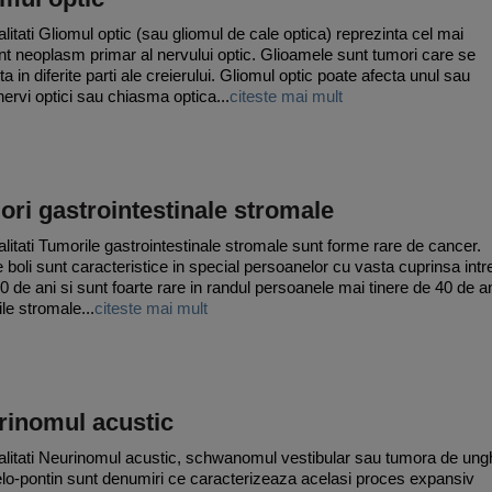
litati Gliomul optic (sau gliomul de cale optica) reprezinta cel mai
nt neoplasm primar al nervului optic. Glioamele sunt tumori care se
a in diferite parti ale creierului. Gliomul optic poate afecta unul sau
nervi optici sau chiasma optica...
citeste mai mult
ri gastrointestinale stromale
litati Tumorile gastrointestinale stromale sunt forme rare de cancer.
 boli sunt caracteristice in special persoanelor cu vasta cuprinsa intr
60 de ani si sunt foarte rare in randul persoanele mai tinere de 40 de an
le stromale...
citeste mai mult
rinomul acustic
litati Neurinomul acustic, schwanomul vestibular sau tumora de ung
lo-pontin sunt denumiri ce caracterizeaza acelasi proces expansiv