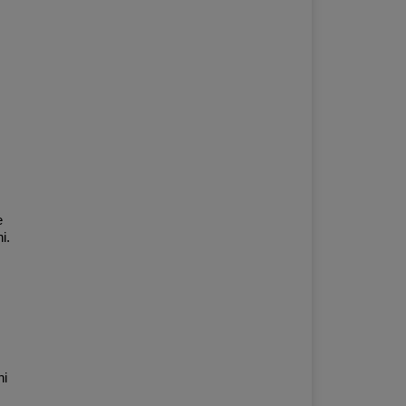
e
i.
hi