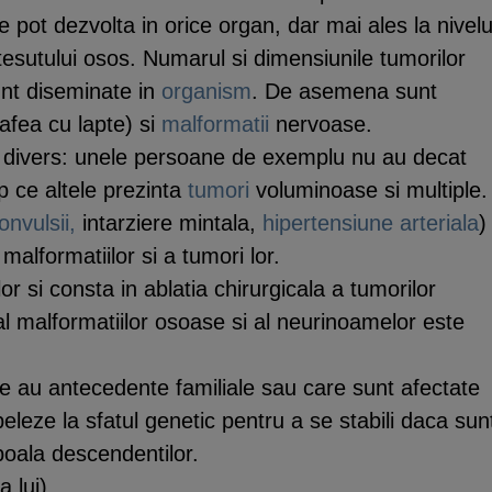
pot dezvolta in orice organ, dar mai ales la nivelu
si tesutului osos. Numarul si dimensiunile tumorilor
nt diseminate in
organism
. De asemena sunt
afea cu lapte) si
malformatii
nervoase.
 divers: unele persoane de exemplu nu au decat
mp ce altele prezinta
tumori
voluminoase si multiple.
onvulsii,
intarziere mintala,
hipertensiune arteriala
)
alformatiilor si a tumori lor.
r si consta in ablatia chirurgicala a tumorilor
al malformatiilor osoase si al neurinoamelor este
 au antecedente familiale sau care sunt afectate
leze la sfatul genetic pentru a se stabili daca sun
boala descendentilor.
 lui).