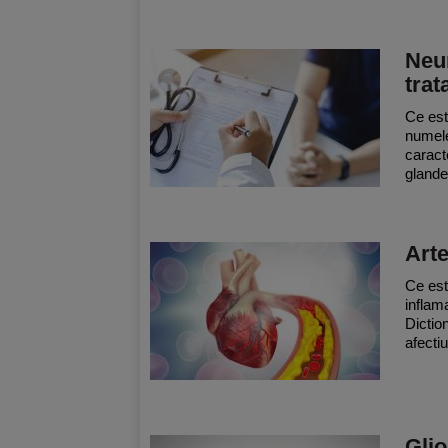
Neur
tra
Ce est
numele
caract
glande
Arte
Ce este
inflam
Dictio
afectiu
Glio