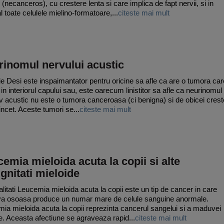
 (necanceros), cu crestere lenta si care implica de fapt nervii, si in
l toate celulele mielino-formatoare,...
citeste mai mult
rinomul nervului acustic
tie Desi este inspaimantator pentru oricine sa afle ca are o tumora car
 in interiorul capului sau, este oarecum linistitor sa afle ca neurinomul
v acustic nu este o tumora canceroasa (ci benigna) si de obicei crest
incet. Aceste tumori se...
citeste mai mult
emia mieloida acuta la copii si alte
gnitati mieloide
litati Leucemia mieloida acuta la copii este un tip de cancer in care
a osoasa produce un numar mare de celule sanguine anormale.
ia mieloida acuta la copii reprezinta cancerul sangelui si a maduvei
. Aceasta afectiune se agraveaza rapid...
citeste mai mult