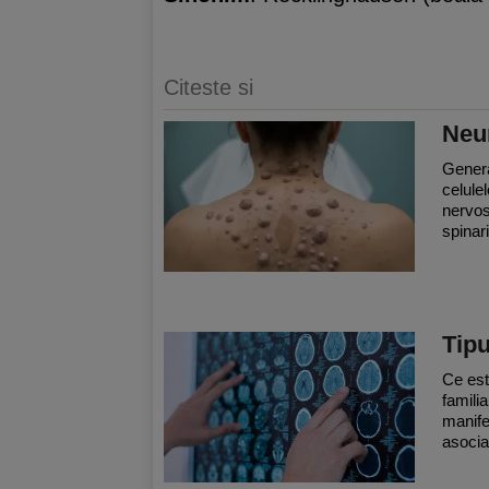
Citeste si
Neu
Genera
celule
nervos
spinari
Tip
Ce est
famili
manife
asocia