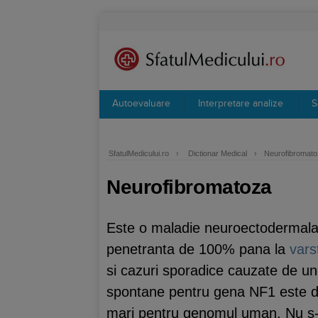
Autoevaluare
Interpretare analize
S
SfatulMedicului.ro
›
Dictionar Medical
›
Neurofibromat
Neurofibromatoza
Este o maladie neuroectodermala
penetranta de 100% pana la
vars
si cazuri sporadice cauzate de u
spontane pentru gena NF1 este de
mari pentru genomul uman. Nu s-au