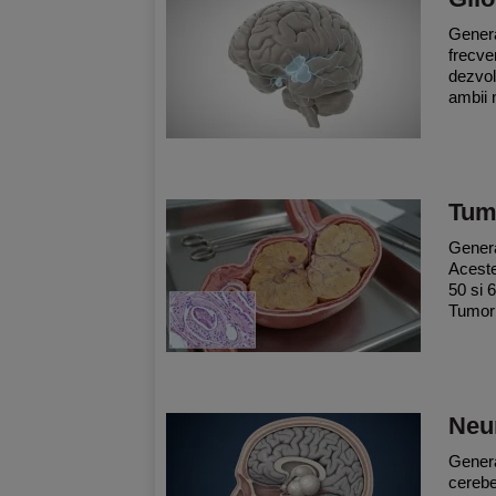
Genera
frecve
dezvolt
ambii 
Tumo
Genera
Aceste
50 si 
Tumori
Neu
Genera
cerebe