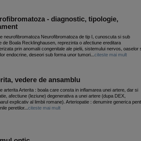
ofibromatoza - diagnostic, tipologie,
tament
e neurofibromatoza Neurofibromatoza de tip I, cunoscuta si sub
 de Boala Recklinghausen, reprezinta o afectiune ereditara
erizata prin anomalii congenitale ale pielii, sistemului nervos, oaselor 
lor endocrine, deseori sub forma unor tumori...
citeste mai mult
rita, vedere de ansamblu
 arterita Arterita : boala care consta in inflamarea unei artere, dar si
atie, afectiune (leziune) degenerativa a unei artere (dupa DEX,
narul explicativ al limbii romane). Arteriopatie : denumire generica pen
nile peretilor...
citeste mai mult
mul optic