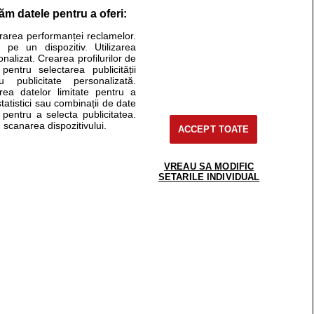
răm datele pentru a oferi:
Stiri medicale
urarea performanței reclamelor.
 pe un dispozitiv. Utilizarea
ucational. Ele nu pot substitui consultul medical direct si
onalizat. Crearea profilurilor de
a consultati fie medicul Dvs., fie unul dintre medicii pe care
 pentru selectarea publicității
u publicitate personalizată.
area datelor limitate pentru a
statistici sau combinații de date
e pentru a selecta publicitatea.
tru pacient
 scanarea dispozitivului.
ACCEPT TOATE
nici si cabinete
ta medic
reaba un medic
VREAU SA MODIFIC
support@sfatulmedicului.ro
SETARILE INDIVIDUAL
eoConsult
0374 109 268
ckmed - programari
dic
 Spatiul E6-11, etaj 6, sector 2, cod 021901