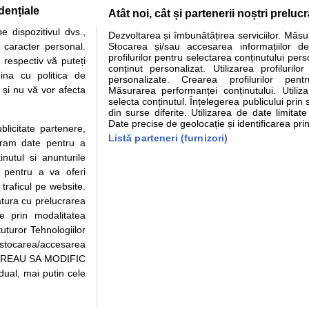
dențiale
Atât noi, cât și partenerii noștri preluc
tare analize
Specialitati medicale
Boli si afectiuni
Calculatoare
 dispozitivul dvs.,
Dezvoltarea și îmbunătățirea serviciilor. Măs
u caracter personal.
Stocarea și/sau accesarea informațiilor de
e informatii despre sanatate disponibile pe sfatulmedicului.ro au scop informativ si ed
profilurilor pentru selectarea conținutului pers
 respectiv vă puteți
analizelor medicale. Va sfatuim, ca pe langa informatia primita pe sfatulmedicului.ro s
conținut personalizat. Utilizarea profilurilor
ina cu politica de
personalizate. Crearea profilurilor pentr
ul de programari la medic Clickmed.
i și nu vă vor afecta
Măsurarea performanței conținutului. Utiliz
selecta conținutul. Înțelegerea publicului prin 
din surse diferite. Utilizarea de date limitat
Drepturile consumatorului
Parteneri
Pen
Date precise de geolocație și identificarea prin
ublicitate partenere,
Protectia consumatorilor -
Inscriere clinica
Cli
Listă parteneri (furnizori)
ucram date pentru a
ANPC
Creaza cont medic
Cau
nutul si anunturile
Solutionarea Alternativa a
Int
., pentru a va oferi
Litigiilor
Vid
 traficul pe website.
Parte din Grupul
Info consumator: 0800.080.999
Cli
atura cu prelucrarea
Formulare europene - CNAS
me
te prin modalitatea
Ministerul Sanatatii - ANMDM
uturor Tehnologiilor
a stocarea/accesarea
pe “VREAU SA MODIFIC
ual, mai putin cele
95/2018, cu sediul in Bucuresti, Bulevardul Pierre de Coubertin, Office Building,