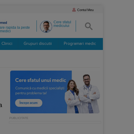
Contul Meu
Cere sfatul
medicului
re rapida la peste
medici
Clinici
Grupuri discutii
Programari medic
a