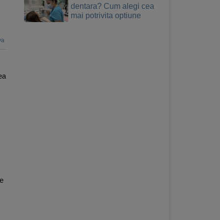
dentara? Cum alegi cea
mai potrivita optiune
va
ea
se