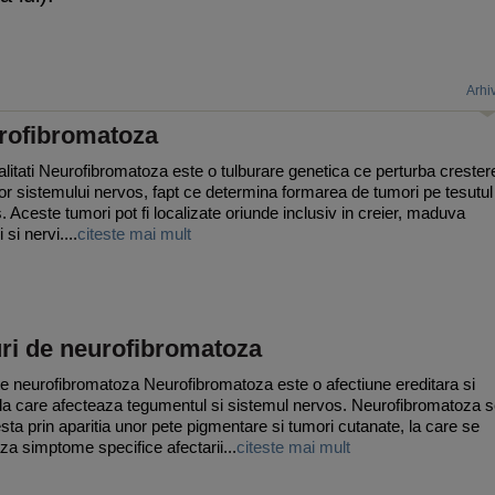
Arhi
rofibromatoza
litati Neurofibromatoza este o tulburare genetica ce perturba crester
lor sistemului nervos, fapt ce determina formarea de tumori pe tesutul
. Aceste tumori pot fi localizate oriunde inclusiv in creier, maduva
i si nervi....
citeste mai mult
uri de neurofibromatoza
e neurofibromatoza Neurofibromatoza este o afectiune ereditara si
ala care afecteaza tegumentul si sistemul nervos. Neurofibromatoza 
sta prin aparitia unor pete pigmentare si tumori cutanate, la care se
za simptome specifice afectarii...
citeste mai mult