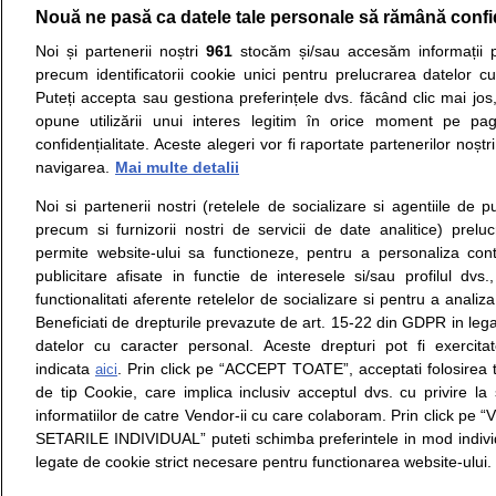
Nouă ne pasă ca datele tale personale să rămână confi
Resurse:
Autoevaluare simptome
Interpre
Noi și partenerii noștri
961
stocăm și/sau accesăm informații pe
precum identificatorii cookie unici pentru prelucrarea datelor c
Opiniile avizate ale medicilor, sfaturile si orice alt
Puteți accepta sau gestiona preferințele dvs. făcând clic mai jos,
nici diagnosticul stabilit in urma investigatiilor si 
opune utilizării unui interes legitim în orice moment pe pag
ii punem la dispozitie pentru programare in sistem
confidențialitate. Aceste alegeri vor fi raportate partenerilor noștr
navigarea.
Mai multe detalii
Despre noi
Legal
Noi si partenerii nostri (retelele de socializare si agentiile de p
Despre noi
Termeni si conditii
precum si furnizorii nostri de servicii de date analitice) prel
Contact
Politica de
permite website-ului sa functioneze, pentru a personaliza conti
Intrebari frecvente
confidentialitate
publicitare afisate in functie de interesele si/sau profilul dvs
Consultanti
Politica de cookie
functionalitati aferente retelelor de socializare si pentru a analiza
medicali
Modifica Setarile Cookie
Beneficiati de drepturile prevazute de art. 15-22 din GDPR in leg
datelor cu caracter personal. Aceste drepturi pot fi exercita
indicata
. Prin click pe “ACCEPT TOATE”, acceptati folosirea t
aici
de tip Cookie, care implica inclusiv acceptul dvs. cu privire l
© Copyright © 2005 - 2026
informatiilor de catre Vendor-ii cu care colaboram. Prin click 
SETARILE INDIVIDUAL” puteti schimba preferintele in mod individ
SFATUL MEDICULUI.ro S.A, CUI: RO 38847631, J40/19
legate de cookie strict necesare pentru functionarea website-ului.