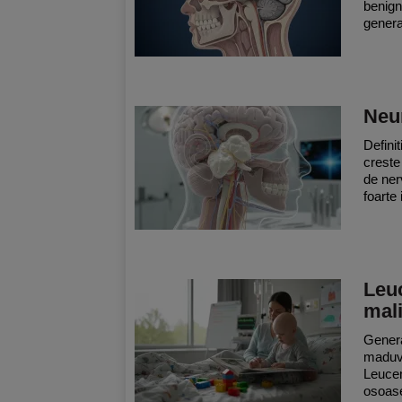
benign
genera
Neu
Defini
creste
de ner
foarte 
Leuc
mali
Genera
maduv
Leucem
osoase