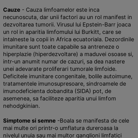
Cauze
- Cauza limfoamelor este inca
necunoscuta, dar unii factori au un rol manifest in
dezvoltarea tumorii. Virusul lui Epstein-Barr joaca
un rol in aparitia limfomului lui Burkitt, care se
intalneste la copii in Africa ecuatoriala. Dezordinile
imunitare sunt toate capabile sa antreneze o
hiperplazie (hiperdezvoltare) a maduvei osoase si,
intr-un anumit numar de cazuri, sa dea nastere
unei adevarate proliferari tumorale limfoide.
Deficitele imunitare congenitale, bolile autoimune,
tratamentele imunosupresoare, sindroamele de
imunodeficienta dobandita (SIDA) pot, de
asemenea, sa faciliteze aparitia unui limfom
nehodgkinian.
Simptome si semne
-Boala se manifesta de cele
mai multe ori printr-o umflatura dureroasa la
nivelul unuia sau mai multor ganglioni limfatici