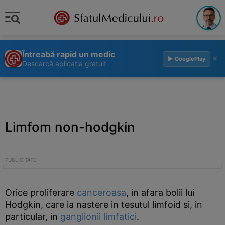
Întreabă rapid un medic
×
▶ GooglePlay
Descarcă aplicația gratuit
Limfom non-hodgkin
Orice proliferare
canceroasa
, in afara bolii lui
Hodgkin, care ia nastere in tesutul limfoid si, in
particular, in
ganglionii limfatici
.