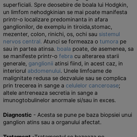
superficiali. Spre deosebire de boala lui Hodgkin,
un limfom nehodgkinian se mai poate manifesta
printr-o localizare predominanta in afara
ganglionilor, de exemplu in tiroida,stomac,
mezenter, colon, rinichi, os, ochi sau
sistemul
nervos central.
Atunci se formeaza o
tumora
pe
sau in partea atinsa.
boala
poate, de asemenea, sa
se manifeste printr-o
febra
cu alterarea starii
generale,
ganglionii
atinsi fiind, in acest caz, in
interiorul
abdomenului
. Unele limfoame de
malignitate redusa se dezvaluie sau se complica
prin trecerea in sange a
celulelor canceroase
;
altele antreneaza secretia in sange a
imunogtobulinelor anormale si/sau in exces.
Diagnostic
- Acesta se pune pe baza biopsiei unui
ganglion atins sau a organului afectat.
Tratament
-Tratamentul se bazeaza pe