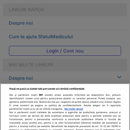
LINKURI RAPIDE
Despre noi
Cum te ajuta SfatulMedicului
Login / Cont nou
MAI MULTE LINKURI
Despre noi
Nouă ne pasă ca datele tale personale să rămână confidențiale
Legal
Noi și partenerii noștri
961
stocăm și/sau accesăm informații pe dispozitivul dvs., precum
identificatorii cookie unici pentru prelucrarea datelor cu caracter personal. Puteți accepta sau
gestiona preferințele dvs. făcând clic mai jos, respectiv vă puteți opune utilizării unui interes legitim
Drepturile consumatorului
în orice moment pe pagina cu politica de confidențialitate. Aceste alegeri vor fi raportate
partenerilor noștri și nu vă vor afecta navigarea.
Mai multe detalii
Noi si partenerii nostri (retelele de socializare si agentiile de publicitate partenere, precum si
furnizorii nostri de servicii de date analitice) prelucram date pentru a permite website-ului sa
Parteneri
functioneze, pentru a personaliza continutul si anunturile publicitare afisate in functie de
interesele si/sau profilul dvs., pentru a va oferi functionalitati aferente retelelor de socializare si
pentru a analiza traficul pe website. Beneficiati de drepturile prevazute de art. 15-22 din GDPR in
legatura cu prelucrarea datelor cu caracter personal. Aceste drepturi pot fi exercitate prin