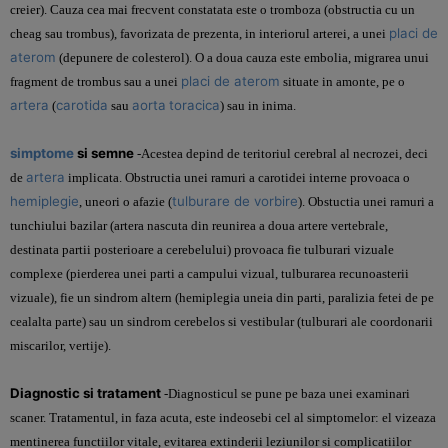
creier). Cauza cea mai frecvent constatata este o tromboza (obstructia cu un
placi de
cheag sau trombus), favorizata de prezenta, in interiorul arterei, a unei
aterom
(depunere de colesterol). O a doua cauza este embolia, migrarea unui
placi de aterom
fragment de trombus sau a unei
situate in amonte, pe o
artera
carotida
aorta
toracica
(
sau
) sau in inima.
simptome
si semne
-Acestea depind de teritoriul cerebral al necrozei, deci
artera
de
implicata. Obstructia unei ramuri a carotidei interne provoaca o
hemiplegie
tulburare de vorbire
, uneori o afazie (
). Obstuctia unei ramuri a
tunchiului bazilar (artera nascuta din reunirea a doua artere vertebrale,
destinata partii posterioare a cerebelului) provoaca fie tulburari vizuale
complexe (pierderea unei parti a campului vizual, tulburarea recunoasterii
vizuale), fie un sindrom altern (hemiplegia uneia din parti, paralizia fetei de pe
cealalta parte) sau un sindrom cerebelos si vestibular (tulburari ale coordonarii
miscarilor, vertije).
Diagnostic si tratament
-Diagnosticul se pune pe baza unei examinari
scaner. Tratamentul, in faza acuta, este indeosebi cel al simptomelor: el vizeaza
mentinerea functiilor vitale, evitarea extinderii leziunilor si complicatiilor