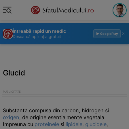
Întreabă rapid un medic
×
▶ GooglePlay
Descarcă aplicația gratuit
Glucid
Substanta compusa din carbon, hidrogen si
oxigen
, de origine esentialmente vegetala.
Impreuna cu
proteinele
si
lipidele
,
glucidele
,