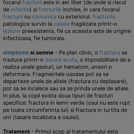
focarul
fracturii
este in aer liber (de unde si riscul
de
infectie
) si
fracturile
inchise, in care focarul
fracturii
nu
comunica
cu exteriorul.
fracturile
patologice survin la
oasele
fragilizate printr-o
leziune
preexistenta, fie ca aceasta este de origine
infectioasa, fie tumorala.
simptome
si semne
- Pe plan clinic, o
fractura
se
traduce printr-o
durere acuta
, o imposibilitate de a
realiza unele gesturi, un hematom, uneori o
deformare. Fragmentele osoase pot sa se
departeze unele de altele (fractura cu deplasare),
pot sa se incalece sau sa se prinda unele de altele.
In plus, la copil exista doua tipuri de fracturi
specifice: fractura in lemn verde (osul nu este rupt
pe toata circumferinta lui) si fractura in turtita de
unt (tasare localizata a osului).
Tratament
- Primul scop al tratamentului este