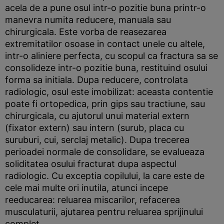
acela de a pune osul intr-o pozitie buna printr-o
manevra numita reducere, manuala sau
chirurgicala. Este vorba de reasezarea
extremitatilor osoase in contact unele cu altele,
intr-o aliniere perfecta, cu scopul ca fractura sa se
consolideze intr-o pozitie buna, restituind osului
forma sa initiala. Dupa reducere, controlata
radiologic, osul este imobilizat: aceasta contentie
poate fi ortopedica, prin gips sau tractiune, sau
chirurgicala, cu ajutorul unui material extern
(fixator extern) sau intern (surub, placa cu
suruburi, cui, serclaj metalic). Dupa trecerea
perioadei normale de consolidare, se evalueaza
soliditatea osului fracturat dupa aspectul
radiologic. Cu exceptia copilului, la care este de
cele mai multe ori inutila, atunci incepe
reeducarea: reluarea miscarilor, refacerea
musculaturii, ajutarea pentru reluarea sprijinului
complet.