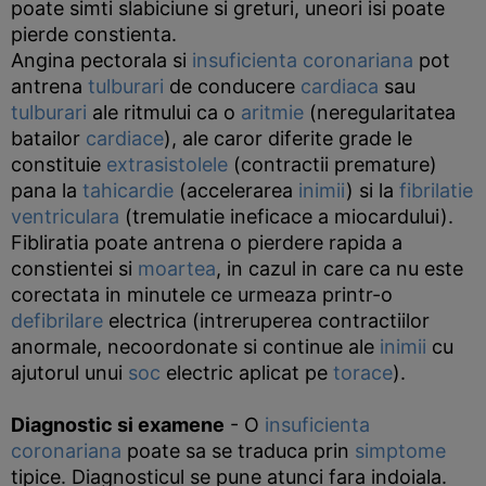
poate simti slabiciune si greturi, uneori isi poate
pierde constienta.
Angina pectorala si
insuficienta coronariana
pot
antrena
tulburari
de conducere
cardiaca
sau
tulburari
ale ritmului ca o
aritmie
(neregularitatea
batailor
cardiace
), ale caror diferite grade le
constituie
extrasistolele
(contractii premature)
pana la
tahicardie
(accelerarea
inimii
) si la
fibrilatie
ventriculara
(tremulatie ineficace a miocardului).
Fibliratia poate antrena o pierdere rapida a
constientei si
moartea
, in cazul in care ca nu este
corectata in minutele ce urmeaza printr-o
defibrilare
electrica (intreruperea contractiilor
anormale, necoordonate si continue ale
inimii
cu
ajutorul unui
soc
electric aplicat pe
torace
).
Diagnostic si examene
- O
insuficienta
coronariana
poate sa se traduca prin
simptome
tipice. Diagnosticul se pune atunci fara indoiala.