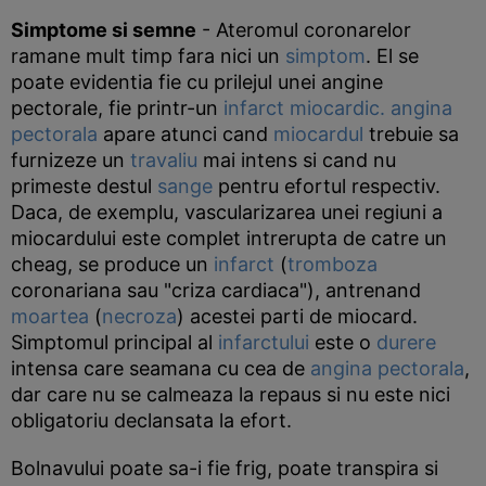
Simptome si semne
- Ateromul coronarelor
ramane mult timp fara nici un
simptom
. El se
poate evidentia fie cu prilejul unei angine
pectorale, fie printr-un
infarct miocardic.
angina
pectorala
apare atunci cand
miocardul
trebuie sa
furnizeze un
travaliu
mai intens si cand nu
primeste destul
sange
pentru efortul respectiv.
Daca, de exemplu, vascularizarea unei regiuni a
miocardului este complet intrerupta de catre un
cheag, se produce un
infarct
(
tromboza
coronariana sau "criza cardiaca"), antrenand
moartea
(
necroza
) acestei parti de miocard.
Simptomul principal al
infarctului
este o
durere
intensa care seamana cu cea de
angina pectorala
,
dar care nu se calmeaza la repaus si nu este nici
obligatoriu declansata la efort.
Bolnavului poate sa-i fie frig, poate transpira si