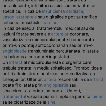
betablocante, inhibitori calcici sau antiaritmice
specifice. In caz de
insuficienta cardiaca,
vasodilatatoarele
sau digitalicele pot sa tonifice
actiunea muschiului
cardiac
.
In caz de esec al tratamentului medical sau de
leziuni foarte severe ale
arterelor
coronare,
vascularizarea miocardului poate fi ameliorata
printr-un pontaj aortocoronarian sau printr-o
angioplastie
transluminala percutanata (dilatatie
cu balonas a coronarei ingustate).
Un
infarct
al miocardului este o urgenta care
trebuie tratata in mediu spitalicesc. Tromboliticele
pot fi administrate pentru a incerca dizolvarea
cheagurilor. Ulterior,
artera
responsabila de
infarct
poate fi dilatata prin
angioplastie
sau
scurtcircuitata printr-un pontaj. Uneori,
tratamentul
vizeaza pur si simplu sa permita
inimii
sa se cicatrizeze de la
sine
.