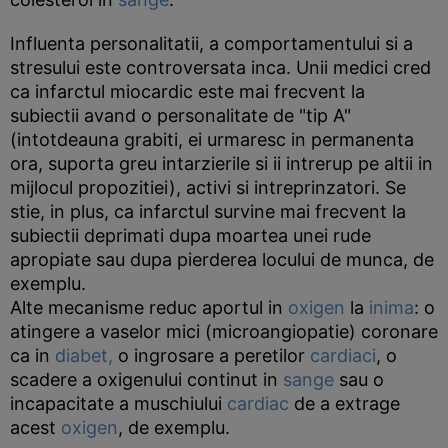
Influenta personalitatii, a comportamentului si a
stresului este controversata inca. Unii medici cred
ca infarctul miocardic este mai frecvent la
subiectii avand o personalitate de "tip A"
(intotdeauna grabiti, ei urmaresc in permanenta
ora, suporta greu intarzierile si ii intrerup pe altii in
mijlocul propozitiei), activi si intreprinzatori. Se
stie, in plus, ca infarctul survine mai frecvent la
subiectii deprimati dupa moartea unei rude
apropiate sau dupa pierderea locului de munca, de
exemplu.
Alte mecanisme reduc aportul in
oxigen
la
inima
: o
atingere a vaselor mici (microangiopatie) coronare
ca in
diabet,
o ingrosare a peretilor
cardiaci
, o
scadere a oxigenului continut in
sange
sau o
incapacitate a muschiului
cardiac
de a extrage
acest
oxigen
, de exemplu.