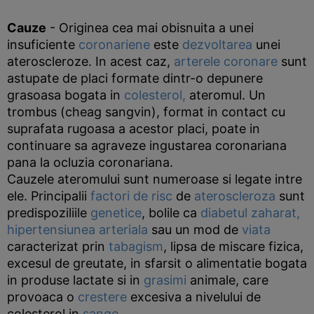
Cauze
- Originea cea mai obisnuita a unei
insuficiente
coronariene
este
dezvoltarea
unei
ateroscleroze. In acest caz,
arterele coronare
sunt
astupate de placi formate dintr-o depunere
grasoasa bogata in
colesterol,
ateromul. Un
trombus (cheag sangvin), format in contact cu
suprafata rugoasa a acestor placi, poate in
continuare sa agraveze ingustarea coronariana
pana la ocluzia coronariana.
Cauzele ateromului sunt numeroase si legate intre
ele. Principalii
factori de risc
de
ateroscleroza
sunt
predispoziliile
genetice
, bolile ca
diabetul zaharat,
hipertensiunea arteriala
sau un mod de
viata
caracterizat prin
tabagism
, lipsa de miscare fizica,
excesul de greutate, in sfarsit o alimentatie bogata
in produse lactate si in
grasimi
animale, care
provoaca o
crestere
excesiva a nivelului de
colesterol in
sange
.