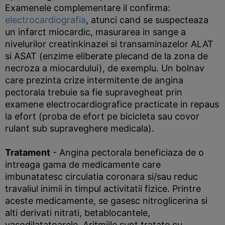
Examenele complementare il confirma:
electrocardiografia
, atunci cand se suspecteaza
un infarct miocardic, masurarea in sange a
nivelurilor creatinkinazei si transaminazelor ALAT
si ASAT (enzime eliberate plecand de la zona de
necroza a miocardului), de exemplu. Un bolnav
care prezinta crize intermitente de angina
pectorala trebuie sa fie supravegheat prin
examene electrocardiografice practicate in repaus
la efort (proba de efort pe bicicleta sau covor
rulant sub supraveghere medicala).
Tratament
- Angina pectorala beneficiaza de o
intreaga gama de medicamente care
imbunatatesc circulatia coronara si/sau reduc
travaliul inimii in timpul activitatii fizice. Printre
aceste medicamente, se gasesc nitroglicerina si
alti derivati nitrati, betablocantele,
vasodilatatoarele. Aritmiile sunt tratate cu