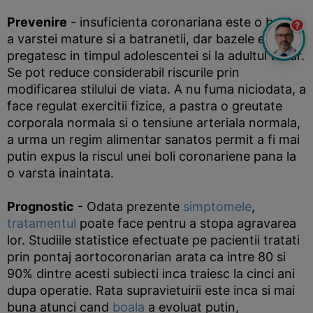
Prevenire
- insuficienta coronariana este o boala
?
a varstei mature si a batranetii, dar bazele ei se
pregatesc in timpul adolescentei si la adultul tanar.
Se pot reduce considerabil riscurile prin
modificarea stilului de viata. A nu fuma niciodata, a
face regulat exercitii fizice, a pastra o greutate
corporala normala si o tensiune arteriala normala,
a urma un regim alimentar sanatos permit a fi mai
putin expus la riscul unei boli coronariene pana la
o varsta inaintata.
Prognostic
- Odata prezente
simptomele
,
tratamentul
poate face pentru a stopa agravarea
lor. Studiile statistice efectuate pe pacientii tratati
prin pontaj aortocoronarian arata ca intre 80 si
90% dintre acesti subiecti inca traiesc la cinci ani
dupa operatie. Rata supravietuirii este inca si mai
buna atunci cand
boala
a evoluat putin,