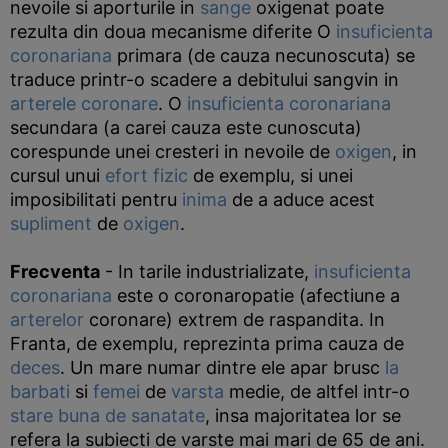
nevoile si aporturile in
sange
oxigenat poate
rezulta din doua mecanisme diferite O
insuficienta
coronariana
primara (de cauza necunoscuta) se
traduce printr-o scadere a debitului sangvin in
arterele coronare
. O
insuficienta coronariana
secundara (a carei cauza este cunoscuta)
corespunde unei cresteri in nevoile de
oxigen
, in
cursul unui
efort fizic
de exemplu, si unei
imposibilitati pentru
inima
de a aduce acest
supliment
de
oxigen
.
Frecventa
- In tarile industrializate,
insuficienta
coronariana
este o coronaropatie (afectiune a
arterelor
coronare) extrem de raspandita. In
Franta, de exemplu, reprezinta prima cauza de
deces
. Un mare numar dintre ele apar brusc
la
barbati
si
femei
de
varsta
medie, de altfel intr-o
stare buna de sanatate
, insa majoritatea lor se
refera la subiecti de varste mai mari de 65 de ani.