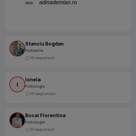
adinademian.ro
Web:
Stanciu Bogdan
Psihiatrie
10 raspunsuri
Ionela
I
Psihologie
111 raspunsuri
Bocai Florentina
Psihologie
31 raspunsuri