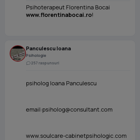
Psihoterapeut Florentina Bocai
www.florentinabocai.ro
!
Panculescu Ioana
Psihologie
257 raspunsuri
psiholog Ioana Panculescu
email:
psiholog@consultant.com
www.soulcare-cabinetpsihologic.com