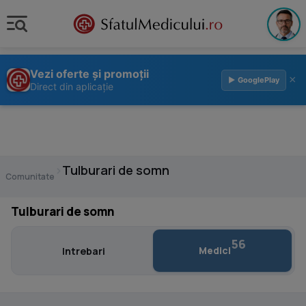
Vezi oferte și promoții
×
▶ GooglePlay
Direct din aplicație
›
Tulburari de somn
Comunitate
Tulburari de somn
56
Medici
Intrebari