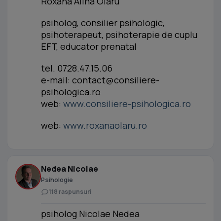
Roxana Alina Olaru
psiholog, consilier psihologic,
psihoterapeut, psihoterapie de cuplu
EFT, educator prenatal
tel. 0728.47.15.06
e-mail:
contact@consiliere-
psihologica.ro
web:
www.consiliere-psihologica.ro
web:
www.roxanaolaru.ro
Nedea Nicolae
Psihologie
118 raspunsuri
psiholog Nicolae Nedea